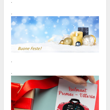
.
.
.
.