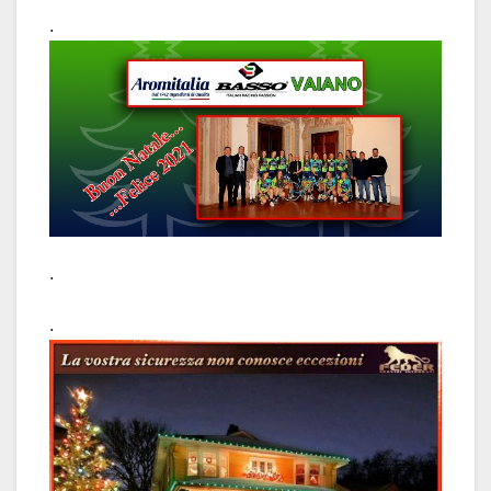
.
.
.