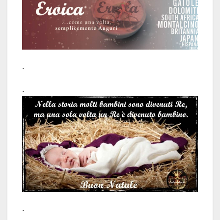
.
.
.