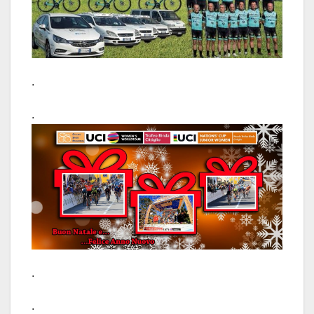
.
.
.
.