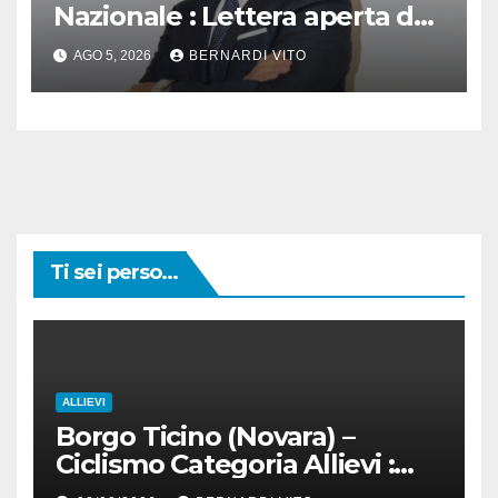
Nazionale : Lettera aperta del
Presidente Cordiano Dagnoni
AGO 5, 2026
BERNARDI VITO
Ti sei perso...
ALLIEVI
Borgo Ticino (Novara) –
Ciclismo Categoria Allievi :
Domenica 9 Agosto il Gran