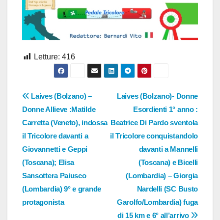
Letture:
416
Navigazione
Laives (Bolzano) –
Laives (Bolzano)- Donne
Donne Allieve :Matilde
Esordienti 1° anno :
articoli
Carretta (Veneto), indossa
Beatrice Di Pardo sventola
il Tricolore davanti a
il Tricolore conquistandolo
Giovannetti e Geppi
davanti a Mannelli
(Toscana); Elisa
(Toscana) e Bicelli
Sansottera Paiusco
(Lombardia) – Giorgia
(Lombardia) 9° e grande
Nardelli (SC Busto
protagonista
Garolfo/Lombardia) fuga
di 15 km e 6° all’arrivo