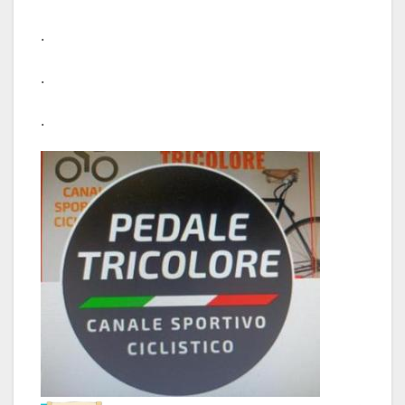
.
.
.