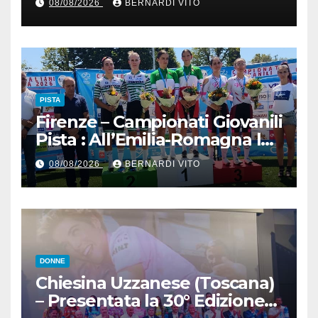
08/08/2026
BERNARDI VITO
Premio 12 Martiri
PISTA
Firenze – Campionati Giovanili
Pista : All’Emilia-Romagna la
Maglia Tricolore Madison
08/08/2026
BERNARDI VITO
“Donne Allieve”
DONNE
Chiesina Uzzanese (Toscana)
– Presentata la 30° Edizione