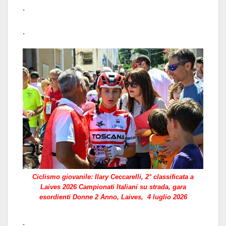
.
.
Ciclismo giovanile: Ilary Ceccarelli, 2° classificata a
Laives 2026 Campionati Italiani su strada, gara
esordienti Donne 2 Anno, Laives, 4 luglio 2026
.