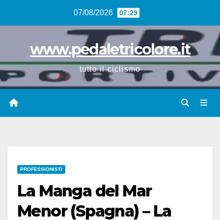
Vai
07/08/2026
07:29
al
contenuto
www.pedaletricolore.it
tutto il ciclismo
PROFESSIONISTI
La Manga del Mar
Menor (Spagna) – La