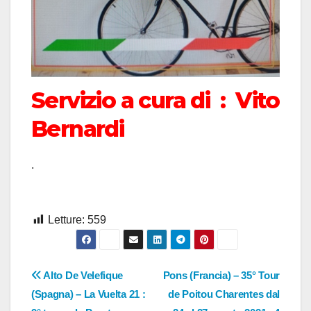
Servizio a cura di : Vito
Bernardi
.
Letture:
559
Navigazione
Alto De Velefique
Pons (Francia) – 35° Tour
(Spagna) – La Vuelta 21 :
de Poitou Charentes dal
articoli