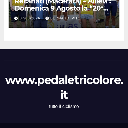
Recanati (Macerata) – Allievi :
Domenica 9 Agosto la “20°
Mare e Monti” nelle terre del
07/08/2026
BERNARDI VITO
grande Poeta Italiano
Giacomo Leopardi
www.pedaletricolore.
it
tutto il ciclismo