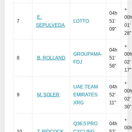
+
04h
E.
00
7
LOTTO
51′
SEPULVEDA
01′
09”
28”
+
04h
GROUPAMA-
00
8
B. ROLLAND
51′
FDJ
02′
58”
17”
+
UAE TEAM
04h
00
9
M. SOLER
EMIRATES
52′
02′
XRG
11”
30”
+
Q36.5 PRO
04h
00
10
T. PIDCOCK
CYCLING
52′