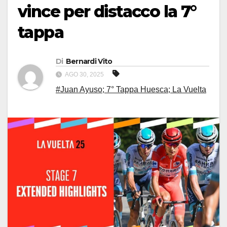
vince per distacco la 7°
tappa
Di
Bernardi Vito
AGO 30, 2025
#Juan Ayuso; 7° Tappa Huesca; La Vuelta