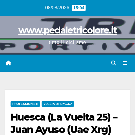
Vai
08/08/2026
15:04
al
contenuto
www.pedaletricolore.it
tutto il ciclismo
PROFESSIONISTI
VUELTA DI SPAGNA
Huesca (La Vuelta 25) –
Juan Ayuso (Uae Xrg)