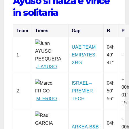
Ayuso si rialza e vince
in solitaria
Team
Times
Gap
B
P
UAE TEAM
04h
1
EMIRATES
49′
–
XRG
41”
J. AYUSO
+
ISRAEL –
04h
00
2
PREMIER
50′
01′
M. FRIGO
TECH
56”
15”
+
04h
ARKEA-B&B
00