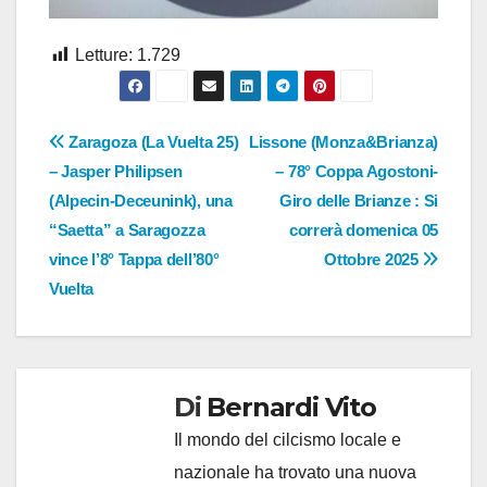
Letture:
1.729
Navigazione
Zaragoza (La Vuelta 25)
Lissone (Monza&Brianza)
– Jasper Philipsen
– 78° Coppa Agostoni-
articoli
(Alpecin-Deceunink), una
Giro delle Brianze : Si
“Saetta” a Saragozza
correrà domenica 05
vince l’8° Tappa dell’80°
Ottobre 2025
Vuelta
Di
Bernardi Vito
Il mondo del cilcismo locale e
nazionale ha trovato una nuova