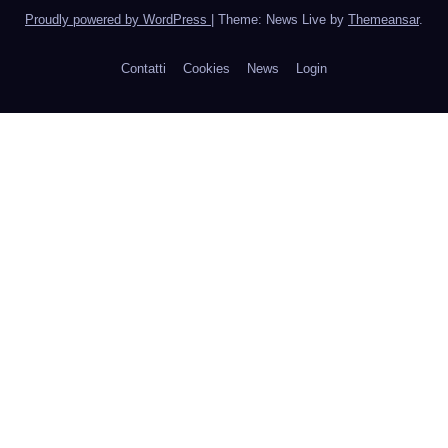
Proudly powered by WordPress
|
Theme: News Live by
Themeansar
.
Contatti
Cookies
News
Login