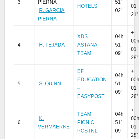
3
51′
HOTELS
01′
R. GARCIA
02”
21”
PIERNA
+
XDS
04h
00
4
H. TEJADA
ASTANA
51′
01′
TEAM
09”
28”
EF
+
04h
EDUCATION
00
5
S. QUINN
51′
–
01′
09”
EASYPOST
28”
+
TEAM
04h
K.
00
6
PICNIC
51′
VERMAERKE
01′
POSTNL
09”
28”