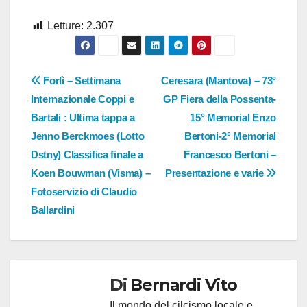
Letture:
2.307
Navigazione
Forlì – Settimana
Ceresara (Mantova) – 73°
Internazionale Coppi e
GP Fiera della Possenta-
articoli
Bartali : Ultima tappa a
15° Memorial Enzo
Jenno Berckmoes (Lotto
Bertoni-2° Memorial
Dstny) Classifica finale a
Francesco Bertoni –
Koen Bouwman (Visma) –
Presentazione e varie
Fotoservizio di Claudio
Ballardini
Di
Bernardi Vito
Il mondo del cilcismo locale e