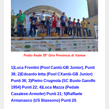
Podio finale 55° Giro Provincia di Varese
1)Luca Frontini (Pool Cantù-GB Junior), Punti
38; 2)Edoardo Ietta (Pool CXantù-GB Junior)
Punti 36; 3)Pietro Crugnola (SC Busto Garolfo
1954) Punti 22; 4)Luca Mazza (Pedale
Casalese-Armofer) Punti 21; 5)Raffaele
Armanasco (US Biassono) Punti 20.