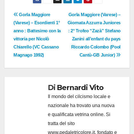
Navigazione
Gorla Maggiore
Gorla Maggiore (Varese) –
(Varese) – Esordienti 1°
Giornata Azzurra Juniores
articoli
anno : Battesimo con la
: 2° Trofeo “Zazà” Stefano
vittoria per Nicolò
Zanini all’enfant du pays
Chiarello (VC Cassano
Riccardo Colombo (Pool
Magnago 1992)
Cantù-GB Junior)
Di
Bernardi Vito
Il mondo del cilcismo locale e
nazionale ha trovato una nuova
e qualificata vetrina online. Si
tratta del sito
www.pedaletricolore.it, fondato e