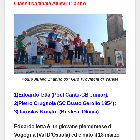
Classifica finale Allievi 1° anno,
Podio Allievi 1° anno 55° Giro Provincia di Varese
1)Edoardo Ietta (Pool Cantù-GB Junior);
2)Pietro Crugnola (SC Busto Garolfo 1954(;
3)Jaroslav Kroytor (Bustese Olonia).
Edoardo Ietta è un giovane piemontese di
Vogogna (Val D’Ossola) ed è nato il 18 marzo