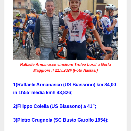
Raffaele Armanasco vincitore Trofeo Loral a Gorla
Maggiore il 21.9.2024 (Foto Nastasi)
1)Raffaele Armanasco (US Biassono) km 84,00
in 1h55’ media kmh 43,826;
2)Filippo Colella (US Biassono) a 41”;
3)Pietro Crugnola (SC Busto Garolfo 1954);