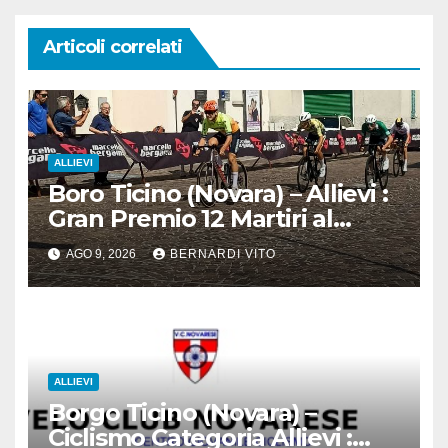
Articoli correlati
ALLIEVI
Boro Ticino (Novara) – Allievi :
Gran Premio 12 Martiri al
trentino Pietro Valenti
AGO 9, 2026
BERNARDI VITO
(Ciclistica Dro) con 1’30” sul
bergamasco Pietro resca (SC
Romanese) – Servizio
fotografico di Luciano
Pedretti
ALLIEVI
Borgo Ticino (Novara) –
Ciclismo Categoria Allievi :