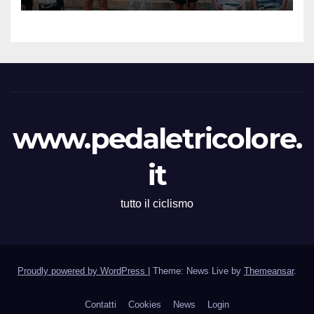
Martina Zavattero le neo
campionesse regionali FCI
Piemonte
www.pedaletricolore.
it
tutto il ciclismo
Proudly powered by WordPress
|
Theme: News Live by
Themeansar
.
Contatti
Cookies
News
Login