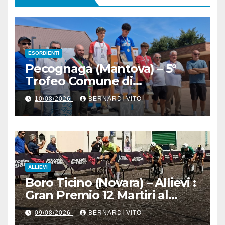
ESORDIENTI
Pecognaga (Mantova) – 5°
Trofeo Comune di
Pecognaga – Doppia gara
10/08/2026
BERNARDI VITO
Esordienti – Organizzazione
Ciclo Club Guidizzolo 1977:
Fotoservizio di Paolo Biondo
ALLIEVI
Boro Ticino (Novara) – Allievi :
Gran Premio 12 Martiri al
trentino Pietro Valenti
09/08/2026
BERNARDI VITO
(Ciclistica Dro) con 1’30” sul