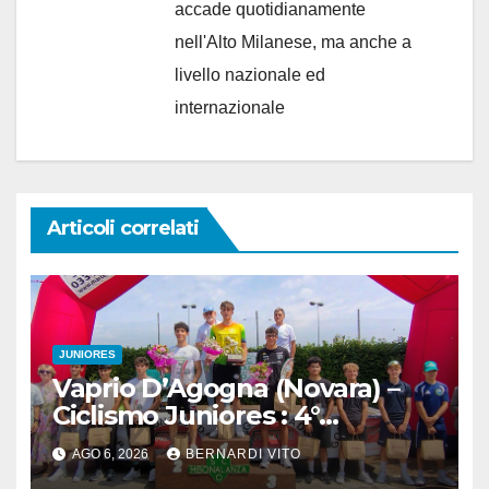
accade quotidianamente
nell'Alto Milanese, ma anche a
livello nazionale ed
internazionale
Articoli correlati
JUNIORES
Vaprio D’Agogna (Novara) –
Ciclismo Juniores : 4°
Memorial Pippo Fallarini al
AGO 6, 2026
BERNARDI VITO
valsusano Graziano Paolo