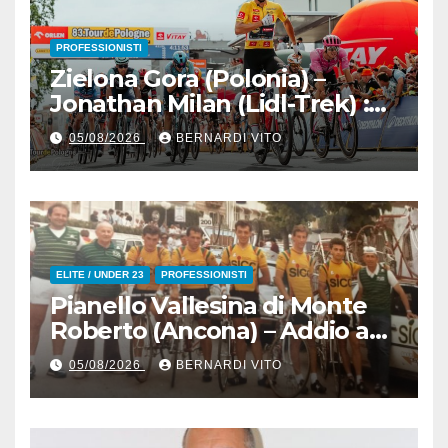
PROFESSIONISTI
Zielona Gora (Polonia) –
Jonathan Milan (Lidl-Trek) :
Vince la terza tappa di
05/08/2026
BERNARDI VITO
seguito e in maglia gialla
all’83° Giro di Polonia
ELITE / UNDER 23
PROFESSIONISTI
Pianello Vallesina di Monte
Roberto (Ancona) – Addio ad
Alderino Bartoloni, Direttore
05/08/2026
BERNARDI VITO
Sportivo rigorosamente
Gentile