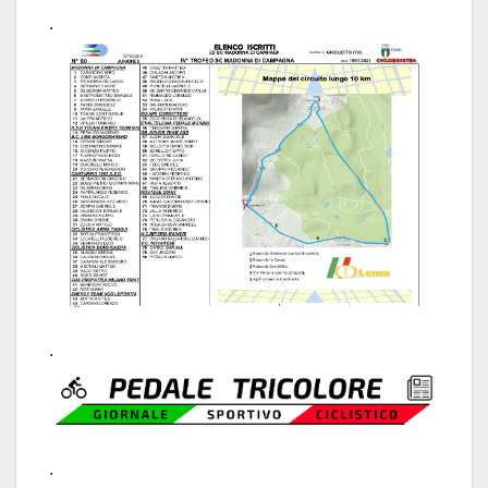
.
.
.