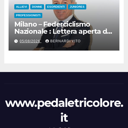
ALLIEVI
DONNE
ESORDIENTI
JUNIORES
PROFESSIONISTI
Milano – Federciclismo
Nazionale : Lettera aperta del
Presidente Cordiano
05/08/2026
BERNARDI VITO
Dagnoni
www.pedaletricolore.
it