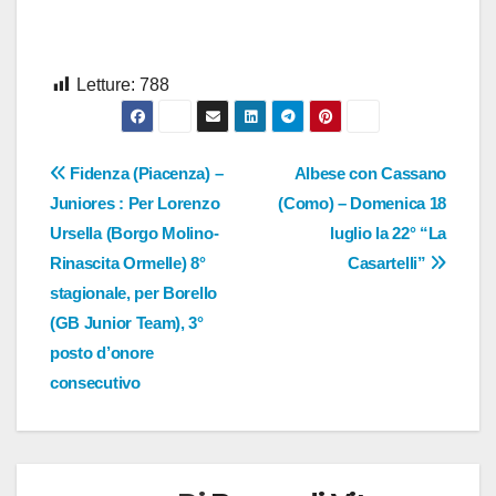
Letture:
788
Navigazione
Fidenza (Piacenza) –
Albese con Cassano
Juniores : Per Lorenzo
(Como) – Domenica 18
articoli
Ursella (Borgo Molino-
luglio la 22° “La
Rinascita Ormelle) 8°
Casartelli”
stagionale, per Borello
(GB Junior Team), 3°
posto d’onore
consecutivo