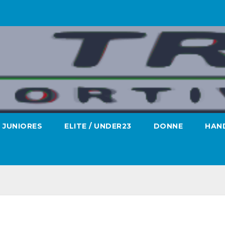
JUNIORES
ELITE / UNDER23
DONNE
HAND