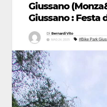
Giussano (Monza&
Giussano : Festa d
Di
Bernardi Vito
#Bike Park Giu
MAG 24, 2025