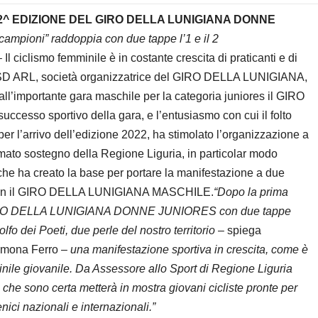
2^ EDIZIONE DEL GIRO DELLA LUNIGIANA DONNE
 campioni” raddoppia con due tappe l’1 e il 2
 Il ciclismo femminile è in costante crescita di praticanti e di
D ARL, società organizzatrice del GIRO DELLA LUNIGIANA,
all’importante gara maschile per la categoria juniores il GIRO
so sportivo della gara, e l’entusiasmo con cui il folto
er l’arrivo dell’edizione 2022, ha stimolato l’organizzazione a
mato sostegno della Regione Liguria, in particolar modo
 che ha creato la base per portare la manifestazione a due
 con il GIRO DELLA LUNIGIANA MASCHILE.
“Dopo la prima
2°GIRO DELLA LUNIGIANA DONNE JUNIORES con due tappe
fo dei Poeti, due perle del nostro territorio
– spiega
Simona Ferro –
una manifestazione sportiva in crescita, come è
minile giovanile. Da Assessore allo Sport di Regione Liguria
che sono certa metterà in mostra giovani cicliste pronte per
ici nazionali e internazionali.”