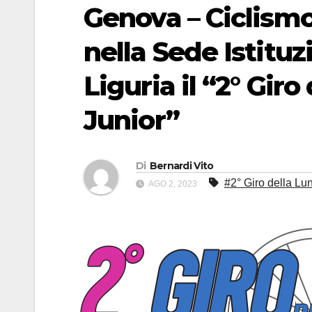
Genova – Ciclism
nella Sede Istitu
Liguria il “2° Gir
Junior”
Di
Bernardi Vito
#2° Giro della Lu
AGO 2, 2023