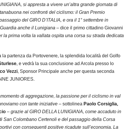
NIGIANA, si appresta a vivere un’altra grande giornata di
tanabuona nei confronti del ciclismo: il Gran Premio
 passaggio del GIRO D’ITALIA, e ora il 1° settembre in
 Guardia anche il Lunigiana
– dice il primo cittadino Giovanni
 la prima volta la vallata ospita una corsa su strada dedicata
 la partenza da Portovenere, la splendida località del Golfo
turlese
, e vedrà la sua conclusione ad Arcola presso lo
rco Vezzi
, Sponsor Principale anche per questa seconda
ONNE JUNIORES.
momento di aggregazione, la passione per il ciclismo in val
nnoviamo con tante iniziative
– sottolinea
Paolo Corsiglia,
cio
–
grazie al GIRO DELLA LUNIGIANA, come accaduto in
s di San Colombano Certenoli e del passaggio della Corsa
sportivi con conseguenti positive ricadute sull’economia. La