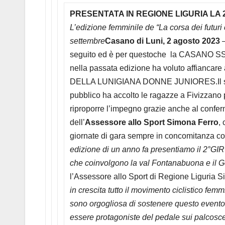
PRESENTATA IN REGIONE LIGURIA LA 
L’edizione femminile de “La corsa dei futuri
settembre
Casano di Luni, 2 agosto 2023
–
seguito ed è per questoche la CASANO SS
nella passata edizione ha voluto affiancare 
DELLA LUNIGIANA DONNE JUNIORES.Il succes
pubblico ha accolto le ragazze a Fivizzano p
riproporre l’impegno grazie anche al confer
dell’
Assessore allo Sport Simona Ferro
,
giornate di gara sempre in concomitanza
edizione di un anno fa presentiamo il 
che coinvolgono la val Fontanabuona e il Gol
l’Assessore allo Sport di Regione Liguria 
in crescita tutto il movimento ciclistico fem
sono orgogliosa di sostenere questo evento 
essere protagoniste del pedale sui palcoscen