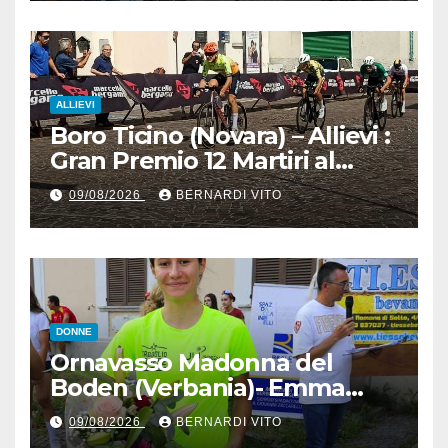
Ciclo Club Guidizzolo 1977:
Fotoservizio di Paolo Biondo
ALLIEVI
Boro Ticino (Novara) – Allievi :
Gran Premio 12 Martiri al
trentino Pietro Valenti
09/08/2026
BERNARDI VITO
(Ciclistica Dro) con 1’30” sul
bergamasco Pietro resca (SC
Romanese) – Servizio
fotografico di Luciano
Pedretti
DONNE
Ornavasso Madonna del
Boden (Verbania)- Emma
Cocca per la rivincita su
09/08/2026
BERNARDI VITO
Firenze, Elisa Paiusco