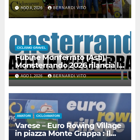
Orino
AGO 4, 2026
BERNARDI VITO
CICLISMO GRAVEL
Fubine Monferrato (Asti) –
Monsterrando 2026 rilancia la
sfida sportiva e rafforza la sua
AGO 1, 2026
BERNARDI VITO
vocazione di “Vetrina del
Monferrato”
AMATORI
CICLOAMATORI
Varese – Euro Rowing Village
in piazza Monte Grappa : Il