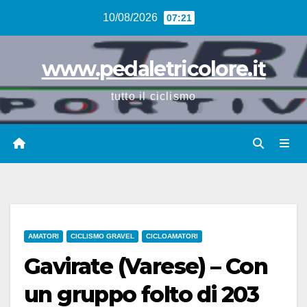
Vai
10/08/2026
07:21
al
contenuto
www.pedaletricolore.it
tutto il ciclismo
AMATORI
CICLISMO GRAVEL
CICLOAMATORI
Gavirate (Varese) – Con
un gruppo folto di 203