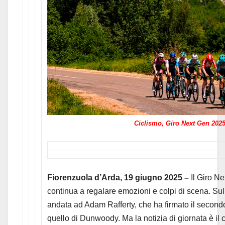
Ciclismo, Giro Next Gen 2025
Fiorenzuola d’Arda, 19 giugno 2025 –
Il Giro N
continua a regalare emozioni e colpi di scena. Sul t
andata ad Adam Rafferty, che ha firmato il secon
quello di Dunwoody. Ma la notizia di giornata è il c