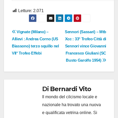
Letture:
2.071
Navigazione
Vignate (Milano) –
Sennori (Sassari) – Mtb
Allievi : Andrea Corno (US
Xcc : 33° Trofeo Città di
articoli
Biassono) terzo squillo nel
Sennori vince Giovanni
VII° Trofeo Effebi
Francesco Giuliani (SC
Busto Garolfo 1954)
Di
Bernardi Vito
Il mondo del cilcismo locale e
nazionale ha trovato una nuova
e qualificata vetrina online. Si