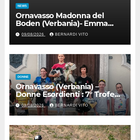
NEWS
Ornavasso Madonna del
Boden (Verbania)- Emma
Cocca per la rivincita su
09/08/2026
BERNARDI VITO
Firenze, Elisa Paiusco
Sansottera per la riconferma
tra le migliori Donne Allieve
DONNE
Ornavasso (Verbania) –
Donne Esordienti : 7° Trofeo
Santuario Madonna del
09/08/2026
BERNARDI VITO
Boden, Aurora Cerame e
Martina Zavattero le neo
campionesse regionali FCI
Piemonte