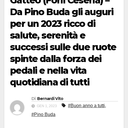
Gatteo (Forlì Cesena) –
Da Pino Buda gli auguri
per un 2023 ricco di
salute, serenità e
successi sulle due ruote
spinte dalla forza dei
pedali e nella vita
quotidiana di tutti
Di
Bernardi Vito
#Buon anno a tutti
,
GEN 1, 2023
#Pino Buda