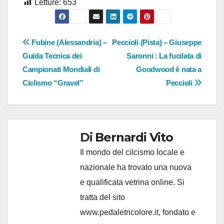
Letture:
653
Navigazione
Fubine (Alessandria) –
Peccioli (Pista) – Giuseppe
Guida Tecnica dei
Saronni : La fucilata di
articoli
Campionati Mondiali di
Goodwood è nata a
Ciclismo “Gravel”
Peccioli
Di
Bernardi Vito
Il mondo del cilcismo locale e
nazionale ha trovato una nuova
e qualificata vetrina online. Si
tratta del sito
www.pedaletricolore.it, fondato e