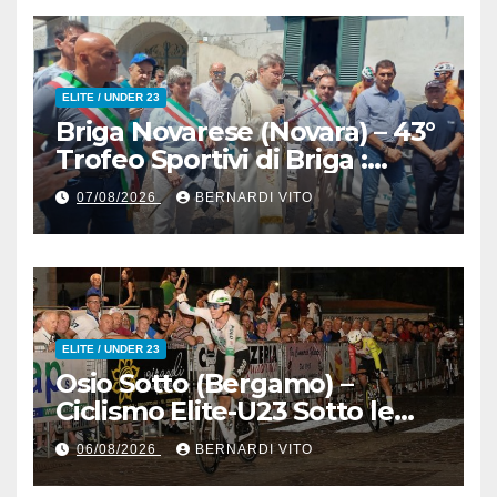
ELITE / UNDER 23
Briga Novarese (Novara) – 43°
Trofeo Sportivi di Briga :
Nicolò Arrighetti è ancora lui
07/08/2026
BERNARDI VITO
il Re del Muro di San
Colombano
ELITE / UNDER 23
Osio Sotto (Bergamo) –
Ciclismo Elite-U23 Sotto le
Stelle : Kevin Bertoncelli (SC
06/08/2026
BERNARDI VITO
Padovani-Polo Cherry Bank)
su Andrea Biancalani