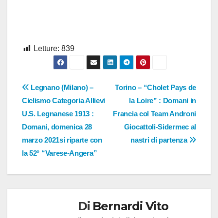
Letture:
839
Navigazione
Legnano (Milano) –
Torino – “Cholet Pays de
Ciclismo Categoria Allievi
la Loire” : Domani in
articoli
U.S. Legnanese 1913 :
Francia col Team Androni
Domani, domenica 28
Giocattoli-Sidermec al
marzo 2021si riparte con
nastri di partenza
la 52° “Varese-Angera”
Di
Bernardi Vito