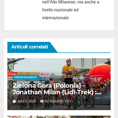
nell'Alto Milanese, ma anche a
livello nazionale ed
internazionale
Articoli correlati
PROFESSIONISTI
Zielona Gora (Polonia) –
Jonathan Milan (Lidl-Trek) :
Vince la terza tappa di
AGO 5, 2026
BERNARDI VITO
seguito e in maglia gialla
all’83° Giro di Polonia