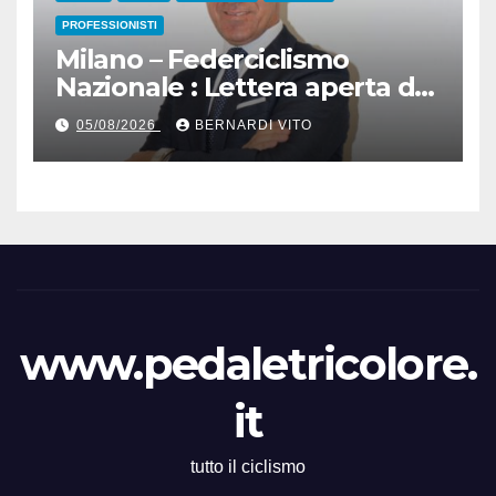
PROFESSIONISTI
Milano – Federciclismo
Nazionale : Lettera aperta del
Presidente Cordiano
05/08/2026
BERNARDI VITO
Dagnoni
www.pedaletricolore.
it
tutto il ciclismo