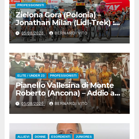
PROFESSIONISTI
Zielona Gora (Polonia) –
Jonathan Milan (Lidl-Trek) :
Vince la terza tappa di
05/08/2026
BERNARDI VITO
seguito e in maglia gialla
all’83° Giro di Polonia
ELITE / UNDER 23
PROFESSIONISTI
Pianello Vallesina di Monte
Roberto (Ancona) – Addio ad
Alderino Bartoloni, Direttore
05/08/2026
BERNARDI VITO
Sportivo rigorosamente
Gentile
ALLIEVI
DONNE
ESORDIENTI
JUNIORES