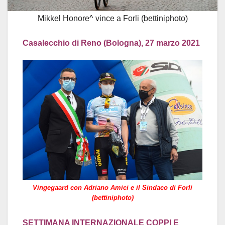
Mikkel Honore^ vince a Forli (bettiniphoto)
Casalecchio di Reno (Bologna), 27 marzo 2021
Vingegaard con Adriano Amici e il Sindaco di Forli
(bettiniphoto)
SETTIMANA INTERNAZIONALE COPPI E