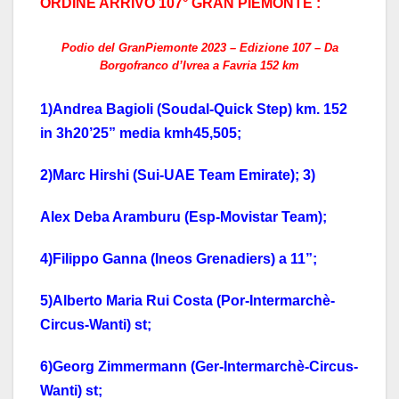
ORDINE ARRIVO 107° GRAN PIEMONTE :
Podio del GranPiemonte 2023 – Edizione 107 – Da
Borgofranco d’Ivrea a Favria 152 km
1)Andrea Bagioli (Soudal-Quick Step) km. 152
in 3h20’25” media kmh45,505;
2)Marc Hirshi (Sui-UAE Team Emirate); 3)
Alex Deba Aramburu (Esp-Movistar Team);
4)Filippo Ganna (Ineos Grenadiers) a 11”;
5)Alberto Maria Rui Costa (Por-Intermarchè-
Circus-Wanti) st;
6)Georg Zimmermann (Ger-Intermarchè-Circus-
Wanti) st;