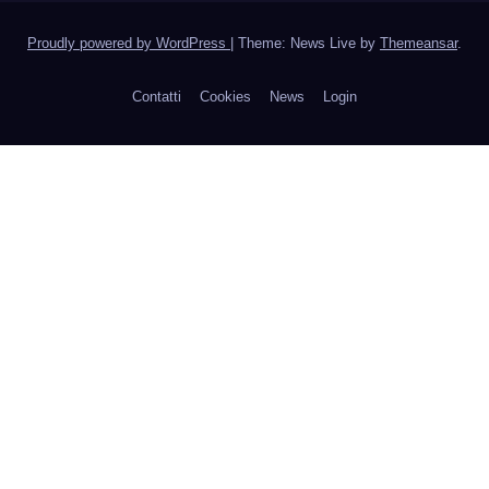
Proudly powered by WordPress
|
Theme: News Live by
Themeansar
.
Contatti
Cookies
News
Login