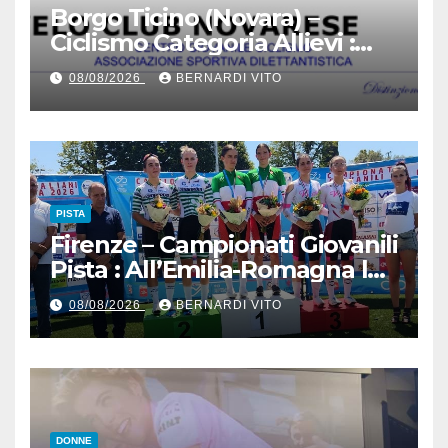
Borgo Ticino (Novara) –
Ciclismo Categoria Allievi :
Domenica 9 Agosto il Gran
08/08/2026
BERNARDI VITO
Premio 12 Martiri – Si ringrazia
il signor Gianmario Gatti
(Segretario VC Novarese), per
la cortese collaborazione
tecnica
PISTA
Firenze – Campionati Giovanili
Pista : All’Emilia-Romagna la
Maglia Tricolore Madison
08/08/2026
BERNARDI VITO
“Donne Allieve”
DONNE