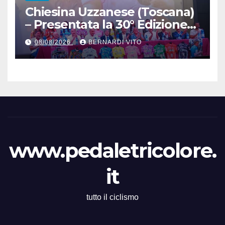
Chiesina Uzzanese (Toscana)
– Presentata la 30° Edizione
del Giro della Toscana
08/08/2026
BERNARDI VITO
Femminile : Si disputerà dal
27 al 30 Agosto 2026
www.pedaletricolore.
it
tutto il ciclismo