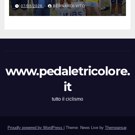
Mare e Monti” nelle terre del
07/08/2026
BERNARDI VITO
grande Poeta Italiano
Giacomo Leopardi
www.pedaletricolore.
it
tutto il ciclismo
Proudly powered by WordPress
|
Theme: News Live by
Themeansar
.