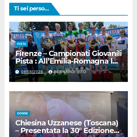
Ti sei perso...
PISTA
Firenze – Campionati Giovanili
Pista : All’Emilia-Romagna la
Maglia Tricolore Madison
08/08/2026
BERNARDI VITO
“Donne Allieve”
DONNE
Chiesina Uzzanese (Toscana)
– Presentata la 30° Edizione