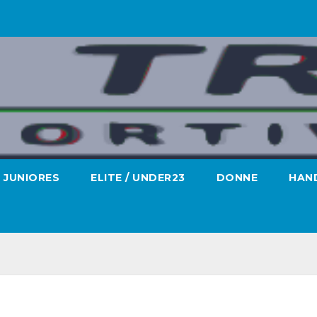
JUNIORES
ELITE / UNDER23
DONNE
HAND