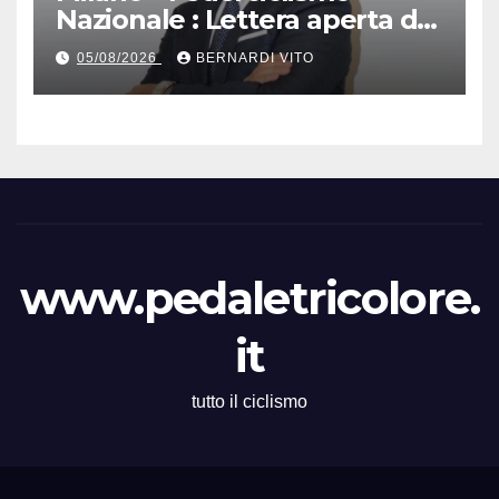
Nazionale : Lettera aperta del
Presidente Cordiano
05/08/2026
BERNARDI VITO
Dagnoni
www.pedaletricolore.
it
tutto il ciclismo