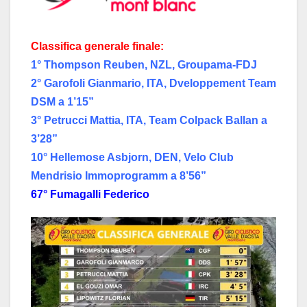
Classifica generale finale:
1° Thompson Reuben, NZL, Groupama-FDJ
2° Garofoli Gianmario, ITA, Dveloppement Team
DSM a 1’15”
3° Petrucci Mattia, ITA, Team Colpack Ballan a
3’28”
10° Hellemose Asbjorn, DEN, Velo Club
Mendrisio Immoprogramm a 8’56”
67° Fumagalli Federico