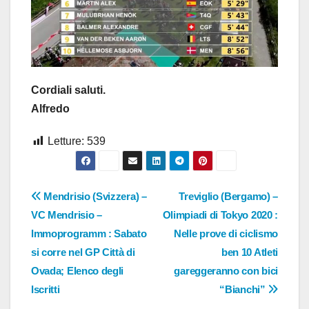
Cordiali saluti.
Alfredo
Letture:
539
Navigazione
Mendrisio (Svizzera) –
Treviglio (Bergamo) –
VC Mendrisio –
Olimpiadi di Tokyo 2020 :
articoli
Immoprogramm : Sabato
Nelle prove di ciclismo
si corre nel GP Città di
ben 10 Atleti
Ovada; Elenco degli
gareggeranno con bici
Iscritti
“Bianchi”