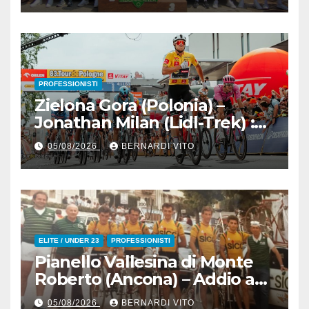
valsusano Graziano Paolo
Marangon (Team Guerrini –
Senaghese)
PROFESSIONISTI
Zielona Gora (Polonia) –
Jonathan Milan (Lidl-Trek) :
Vince la terza tappa di
05/08/2026
BERNARDI VITO
seguito e in maglia gialla
all’83° Giro di Polonia
ELITE / UNDER 23
PROFESSIONISTI
Pianello Vallesina di Monte
Roberto (Ancona) – Addio ad
Alderino Bartoloni, Direttore
05/08/2026
BERNARDI VITO