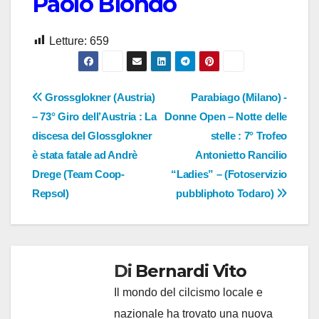
Paolo Biondo
Letture:
659
Navigazione
Grossglokner (Austria)
Parabiago (Milano) -
– 73° Giro dell’Austria : La
Donne Open – Notte delle
articoli
discesa del Glossglokner
stelle : 7° Trofeo
è stata fatale ad Andrè
Antonietto Rancilio
Drege (Team Coop-
“Ladies” – (Fotoservizio
Repsol)
pubbliphoto Todaro)
Di
Bernardi Vito
Il mondo del cilcismo locale e
nazionale ha trovato una nuova