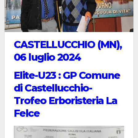
CASTELLUCCHIO (MN),
06 luglio 2024
Elite-U23 : GP Comune
di Castellucchio-
Trofeo Erboristeria La
Felce