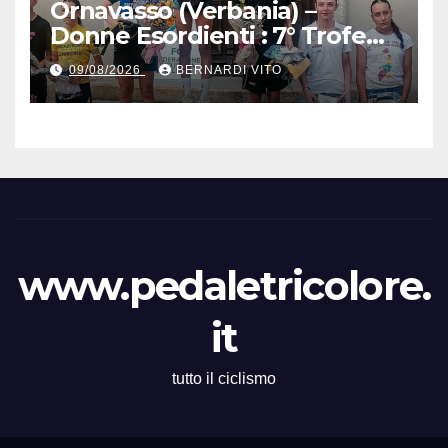
Ornavasso (Verbania) –
Donne Esordienti : 7° Trofeo
Santuario Madonna del
09/08/2026
BERNARDI VITO
Boden, Aurora Cerame e
Martina Zavattero le neo
campionesse regionali FCI
Piemonte
www.pedaletricolore.
it
tutto il ciclismo