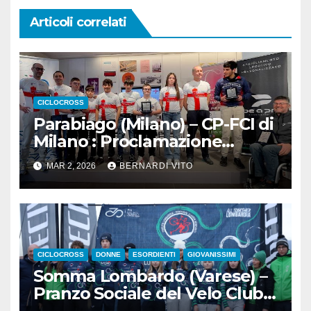
Articoli correlati
CICLOCROSS
Parabiago (Milano) – CP-FCI di
Milano : Proclamazione
ufficiale Campioni Provinciali
MAR 2, 2026
BERNARDI VITO
Ciclocross 2025-2026;
Fotoservizio di Jessica Morani
CICLOCROSS
DONNE
ESORDIENTI
GIOVANISSIMI
Somma Lombardo (Varese) –
Pranzo Sociale del Velo Club
Sommese