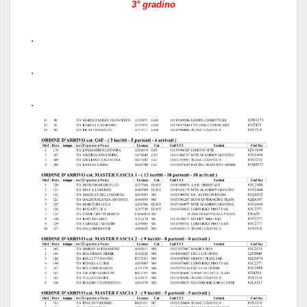
3° gradino
.
.
.