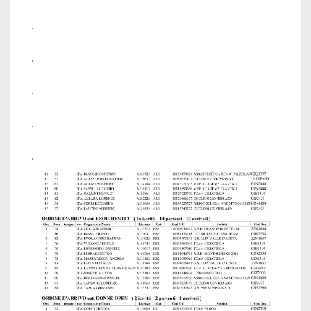
.
.
.
.
.