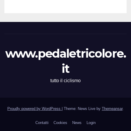
il signor Gianmario Gatti
(Segretario VC Novarese), per
la cortese collaborazione
tecnica
www.pedaletricolore.
it
tutto il ciclismo
Proudly powered by WordPress
|
Theme: News Live by
Themeansar
.
Contatti
Cookies
News
Login