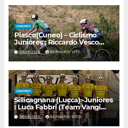
JUNIORES
Piasco(Cuneo) – Ciclismo
Juniores ; Riccardo Vesco
(Guerrini-Senaghese) al
09/08/2026
BERNARDI VITO
fotofinish su Gugnino (UC
Piasco) e Jedrysek (SC
Fagnano Nuova)
JUNIORES
Sillicagnana (Lucca) -Juniores
: Luca Fabbri (Team Vangi
Tommasini) vince il “Gran
08/08/2026
BERNARDI VITO
Premio Garfagnana –