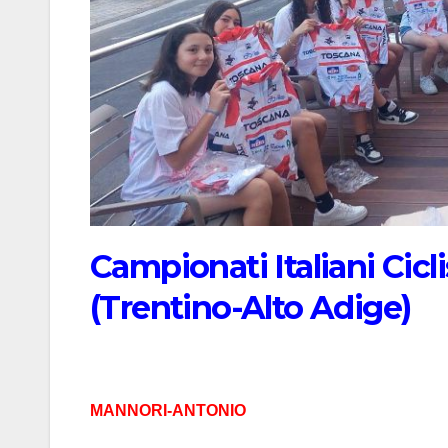
Campionati Italiani Cicl
(Trentino-Alto Adige)
MANNORI-ANTONIO