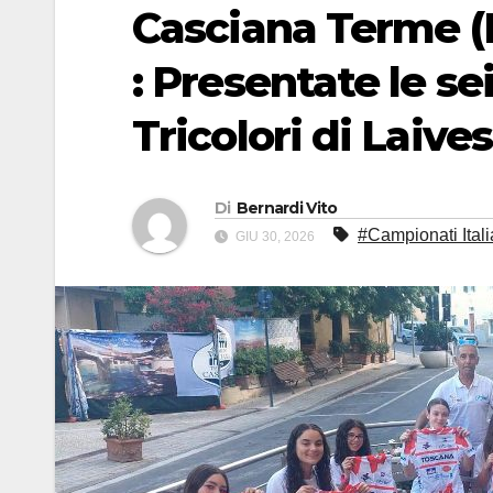
Casciana Terme (P
: Presentate le se
Tricolori di Laive
Di
Bernardi Vito
#Campionati Itali
GIU 30, 2026