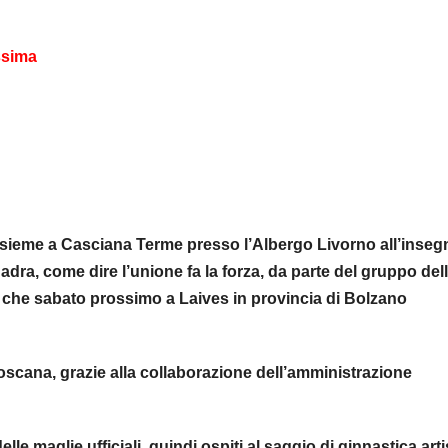
ssima
ssieme a Casciana Terme presso l’Albergo Livorno all’inseg
uadra, come dire l’unione fa la forza, da parte del gruppo del
e che sabato prossimo a Laives in provincia di Bolzano
cana, grazie alla collaborazione dell’amministrazione
e maglie ufficiali, quindi ospiti al saggio di ginnastica arti