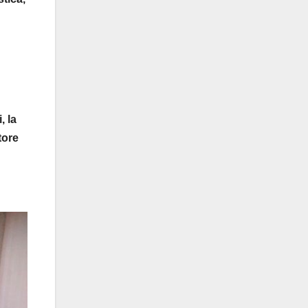
, la
tore