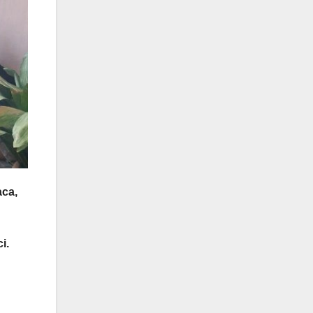
aca,
i.