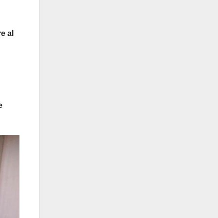
e al
e