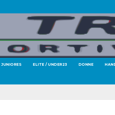
JUNIORES
ELITE / UNDER23
DONNE
HAND