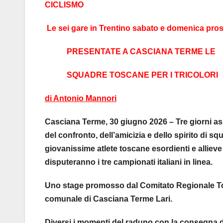
CICLISMO
Le sei gare in Trentino sabato e domenica pro
PRESENTATE A CASCIANA TERME LE
SQUADRE TOSCANE PER I TRICOLORI
di Antonio Mannori
Casciana Terme, 30 giugno 2026 – Tre giorni a
del confronto, dell’amicizia e dello spirito di sq
giovanissime atlete toscane esordienti e alliev
disputeranno i tre campionati italiani in linea.
Uno stage promosso dal Comitato Regionale Tos
comunale di Casciana Terme Lari.
Diversi i momenti del raduno con la consegna dell