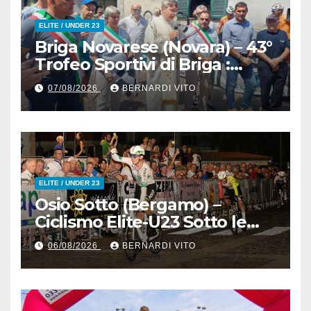
ELITE / UNDER 23
Briga Novarese (Novara) – 43°
Trofeo Sportivi di Briga :
Nicolò Arrighetti è ancora lui
07/08/2026
BERNARDI VITO
il Re del Muro di San
Colombano
ELITE / UNDER 23
Osio Sotto (Bergamo) –
Ciclismo Elite-U23 Sotto le
Stelle : Kevin Bertoncelli (SC
06/08/2026
BERNARDI VITO
Padovani-Polo Cherry Bank)
su Andrea Biancalani
(Beltrami TSA Tre Colli)