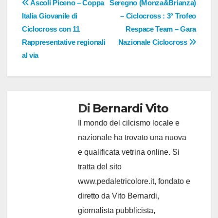
Navigazione
Ascoli Piceno – Coppa
Seregno (Monza&Brianza)
Italia Giovanile di
– Ciclocross : 3° Trofeo
articoli
Ciclocross con 11
Respace Team – Gara
Rappresentative regionali
Nazionale Ciclocross
al via
Di
Bernardi Vito
Il mondo del cilcismo locale e
nazionale ha trovato una nuova
e qualificata vetrina online. Si
tratta del sito
www.pedaletricolore.it, fondato e
diretto da Vito Bernardi,
giornalista pubblicista,