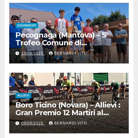
ESORDIENTI
Pecognaga (Mantova) – 5°
Trofeo Comune di
Pecognaga – Doppia gara
10/08/2026
BERNARDI VITO
Esordienti – Organizzazione
Ciclo Club Guidizzolo 1977:
Fotoservizio di Paolo Biondo
ALLIEVI
Boro Ticino (Novara) – Allievi :
Gran Premio 12 Martiri al
trentino Pietro Valenti
09/08/2026
BERNARDI VITO
(Ciclistica Dro) con 1’30” sul
bergamasco Pietro resca (SC