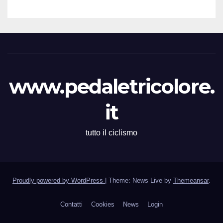
campionesse regionali FCI
Piemonte
www.pedaletricolore.
it
tutto il ciclismo
Proudly powered by WordPress
|
Theme: News Live by
Themeansar
.
Contatti
Cookies
News
Login