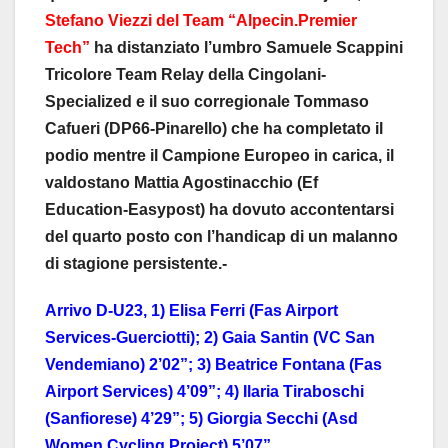
Stefano Viezzi del Team “Alpecin.Premier
Tech”
ha distanziato l’umbro Samuele Scappini
Tricolore Team Relay della Cingolani-
Specialized e il suo corregionale Tommaso
Cafueri (DP66-Pinarello) che ha completato il
podio mentre il Campione Europeo in carica, il
valdostano Mattia Agostinacchio (Ef
Education-Easypost) ha dovuto accontentarsi
del quarto posto con l’handicap di un malanno
di stagione persistente.-
Arrivo D-U23, 1) Elisa Ferri (Fas Airport
Services-Guerciotti); 2) Gaia Santin (VC San
Vendemiano) 2’02”; 3) Beatrice Fontana (Fas
Airport Services) 4’09”; 4) Ilaria Tiraboschi
(Sanfiorese) 4’29”; 5) Giorgia Secchi (Asd
Women Cycling Project) 5’07”.