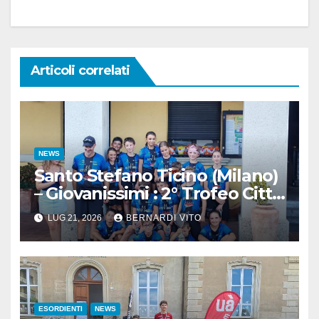
Articoli correlati
NEWS
Santo Stefano Ticino (Milano)
– Giovanissimi : 2° Trofeo Città
di Santo Stefano Ticino
LUG 21, 2026
BERNARDI VITO
ESORDIENTI
NEWS