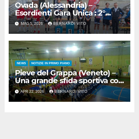
Ovada (Alessandria) –
Esordienti Gara Unica : 2°
Trofeo Città di Ovada ad
MAG 5, 2026
BERNARDI VITO
Andrea Racca (Ardens Cycling
Team)
NEWS
NOTIZIE IN PRIMO PIANO
Pieve del Grappa (Veneto) –
Una grande sfida sportiva con
le Olimpiadi Lasalliane al
APR 22, 2026
BERNARDI VITO
Filippin di Pieve del Grappa