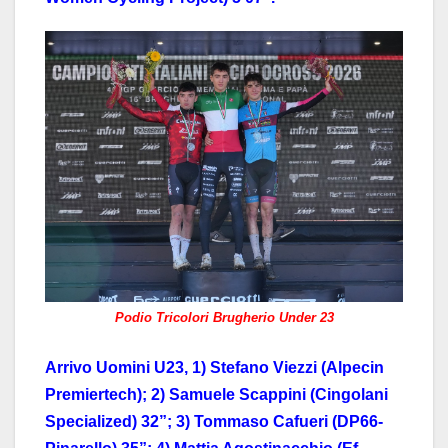
Podio Tricolori Brugherio Under 23
Arrivo Uomini U23, 1) Stefano Viezzi (Alpecin
Premiertech); 2) Samuele Scappini (Cingolani
Specialized) 32”; 3) Tommaso Cafueri (DP66-