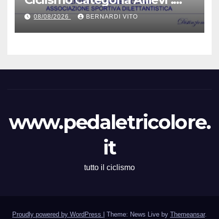
Domenica 9 Agosto il Gran
08/08/2026
BERNARDI VITO
Premio 12 Martiri – Si ringrazia
il signor Gianmario Gatti
(Segretario VC Novarese), per
la cortese collaborazione
tecnica
www.pedaletricolore.
it
tutto il ciclismo
Proudly powered by WordPress
|
Theme: News Live by
Themeansar
.