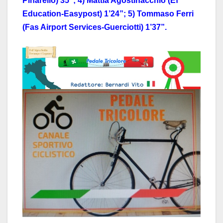
Pinarello) 35”; 4) Mattia Agostinacchio (Ef
Education-Easypost) 1’24”; 5) Tommaso Ferri
(Fas Airport Services-Guerciotti) 1’37”.