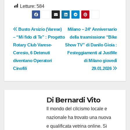
Letture:
584
Navigazione
Busto Arsizio (Varese)
Milano – 24° Anniversario
– “Mi fido di Te” : Progetto
della trasmissione “Bike
articoli
Rotary Club Varese-
Show TV” di Danilo Gioia :
Ceresio, 6 Detenuti
Festeggiamenti al JustMe
diventano Operatori
di Milano giovedì
Cinofili
29.01.2026
Di
Bernardi Vito
Il mondo del cilcismo locale e
nazionale ha trovato una nuova
e qualificata vetrina online. Si