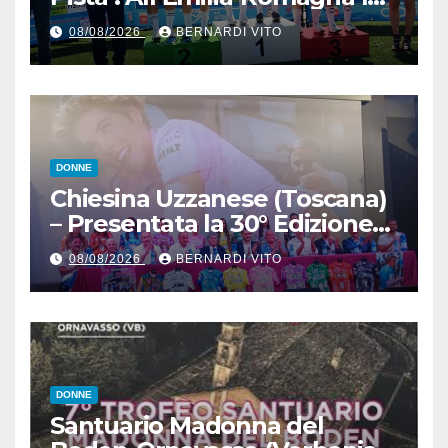
Maglia Tricolore Madison
08/08/2026
BERNARDI VITO
“Donne Allieve”
DONNE
Chiesina Uzzanese (Toscana)
– Presentata la 30° Edizione
del Giro della Toscana
08/08/2026
BERNARDI VITO
Femminile : Si disputerà dal
27 al 30 Agosto 2026
DONNE
Santuario Madonna del