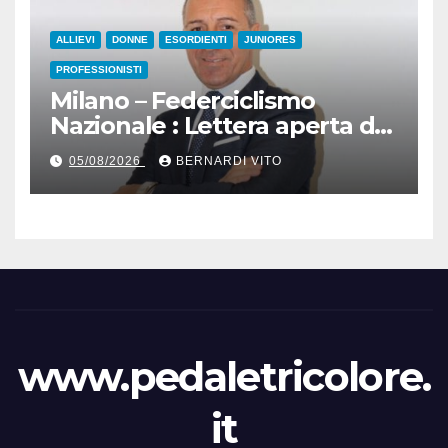
ALLIEVI
DONNE
ESORDIENTI
JUNIORES
PROFESSIONISTI
Milano – Federciclismo
Nazionale : Lettera aperta del
Presidente Cordiano
05/08/2026
BERNARDI VITO
Dagnoni
www.pedaletricolore.
it