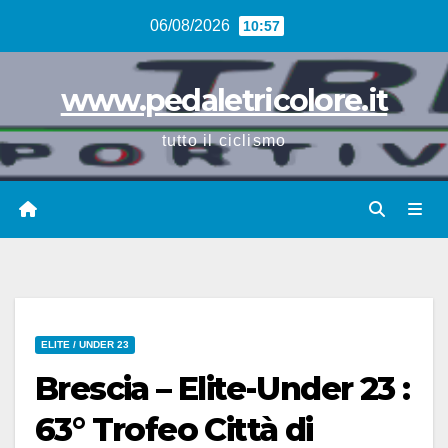
Vai
06/08/2026
10:57
al
contenuto
www.pedaletricolore.it
tutto il ciclismo
ELITE / UNDER 23
Brescia – Elite-Under 23 :
63° Trofeo Città di