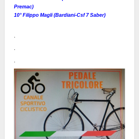
Premac)
10° Filippo Magli (Bardiani-Csf 7 Saber)
.
.
.