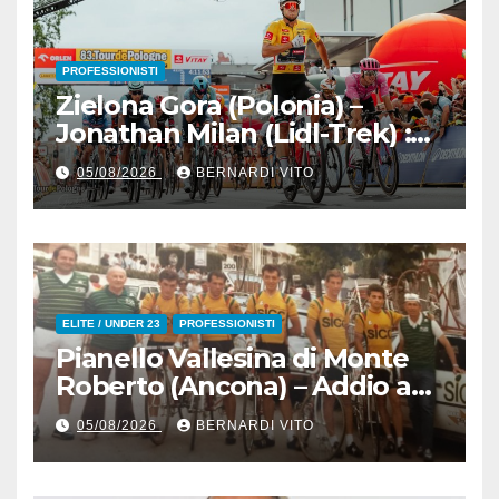
PROFESSIONISTI
Zielona Gora (Polonia) –
Jonathan Milan (Lidl-Trek) :
Vince la terza tappa di
05/08/2026
BERNARDI VITO
seguito e in maglia gialla
all’83° Giro di Polonia
ELITE / UNDER 23
PROFESSIONISTI
Pianello Vallesina di Monte
Roberto (Ancona) – Addio ad
Alderino Bartoloni, Direttore
05/08/2026
BERNARDI VITO
Sportivo rigorosamente
Gentile