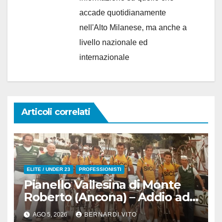
accade quotidianamente
nell'Alto Milanese, ma anche a
livello nazionale ed
internazionale
Articoli correlati
ELITE / UNDER 23
PROFESSIONISTI
Pianello Vallesina di Monte
Roberto (Ancona) – Addio ad
Alderino Bartoloni, Direttore
AGO 5, 2026
BERNARDI VITO
Sportivo rigorosamente