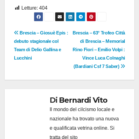
Letture:
404
Navigazione
Brescia – Giosuè Epis :
Brescia – 63° Trofeo Città
debuto stagionale col
di Brescia – Memorial
articoli
Team di Delio Gallina e
Rino Fiori – Emilio Volpi :
Lucchini
Vince Luca Colnaghi
(Bardiani Csf 7 Saber)
Di
Bernardi Vito
Il mondo del cilcismo locale e
nazionale ha trovato una nuova
e qualificata vetrina online. Si
tratta del sito