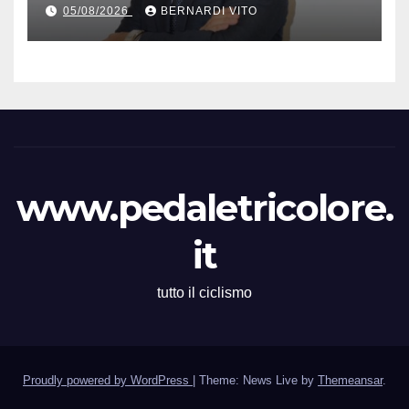
Presidente Cordiano
05/08/2026
BERNARDI VITO
Dagnoni
www.pedaletricolore.
it
tutto il ciclismo
Proudly powered by WordPress
|
Theme: News Live by
Themeansar
.