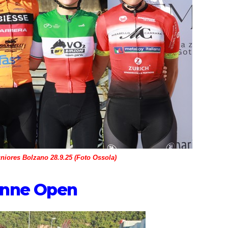
iores Bolzano 28.9.25 (Foto Ossola)
onne Open