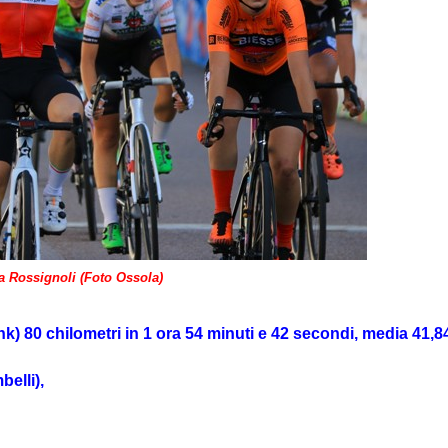
a Rossignoli (Foto Ossola)
k) 80 chilometri in 1 ora 54 minuti e 42 secondi, media 41,8
elli),