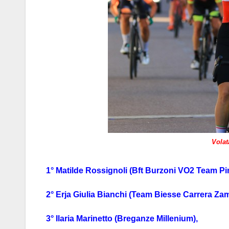
Volat
1° Matilde Rossignoli (Bft Burzoni VO2 Team Pin
2° Erja Giulia Bianchi (Team Biesse Carrera Zamb
3° Ilaria Marinetto (Breganze Millenium),