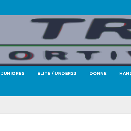
JUNIORES
ELITE / UNDER23
DONNE
HAND