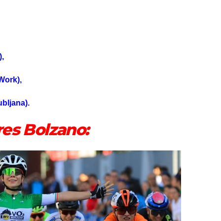
),
Work),
ubljana).
res Bolzano: