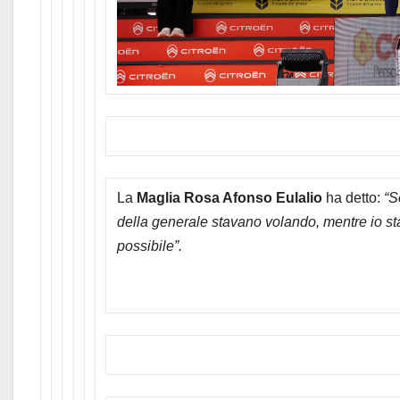
La
Maglia Rosa Afonso Eulalio
ha detto:
“
S
della generale stavano volando, mentre io s
possibile”.