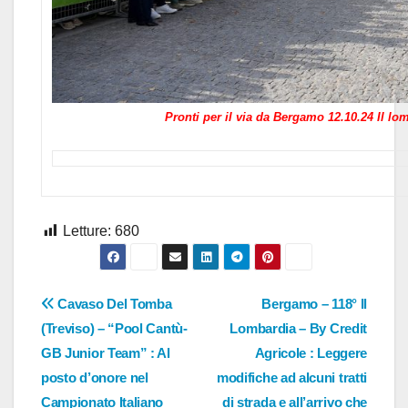
Pronti per il via da Bergamo 12.10.24 Il lo
Letture:
680
Navigazione
Cavaso Del Tomba
Bergamo – 118° Il
(Treviso) – “Pool Cantù-
Lombardia – By Credit
articoli
GB Junior Team” : Al
Agricole : Leggere
posto d’onore nel
modifiche ad alcuni tratti
Campionato Italiano
di strada e all’arrivo che