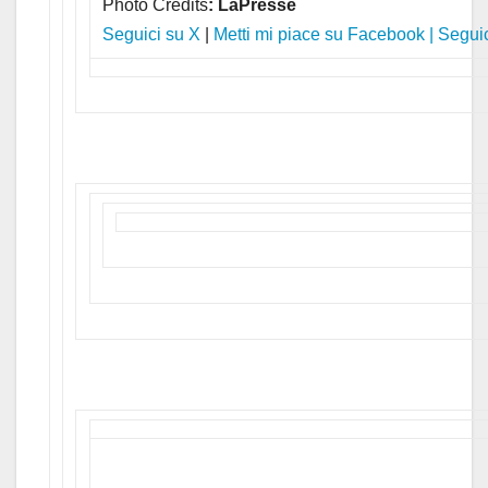
Photo Credits
: LaPresse
Seguici su X
|
Metti mi piace su Facebook
|
Seguic