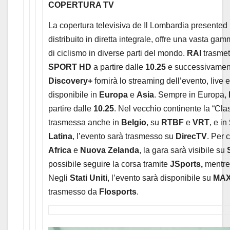
COPERTURA TV
La copertura televisiva de Il Lombardia presented 
distribuito in diretta integrale, offre una vasta ga
di ciclismo in diverse parti del mondo.
RAI
trasmet
SPORT HD
a partire dalle
10.25
e successivamen
Discovery+
fornirà lo streaming dell’evento, live
disponibile in
Europa
e
Asia
. Sempre in Europa,
partire dalle
10.25
. Nel vecchio continente la “Cla
trasmessa anche in
Belgio
, su
RTBF
e
VRT
, e in
Latina
, l’evento sarà trasmesso su
DirecTV
. Per c
Africa
e
Nuova Zelanda
, la gara sarà visibile su
possibile seguire la corsa tramite
JSports,
mentre
Negli
Stati Uniti
, l’evento sarà disponibile su
MA
trasmesso da
Flosports
.