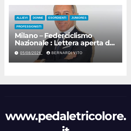
ALLIEVI
DONNE
ESORDIENTI
JUNIORES
PROFESSIONISTI
Milano – Federciclismo
Nazionale : Lettera aperta del
Presidente Cordiano
05/08/2026
BERNARDI VITO
Dagnoni
www.pedaletricolore.