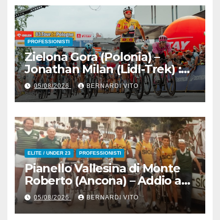
Senaghese)
PROFESSIONISTI
Zielona Gora (Polonia) –
Jonathan Milan (Lidl-Trek) :
Vince la terza tappa di
05/08/2026
BERNARDI VITO
seguito e in maglia gialla
all’83° Giro di Polonia
ELITE / UNDER 23
PROFESSIONISTI
Pianello Vallesina di Monte
Roberto (Ancona) – Addio ad
Alderino Bartoloni, Direttore
05/08/2026
BERNARDI VITO
Sportivo rigorosamente
Gentile