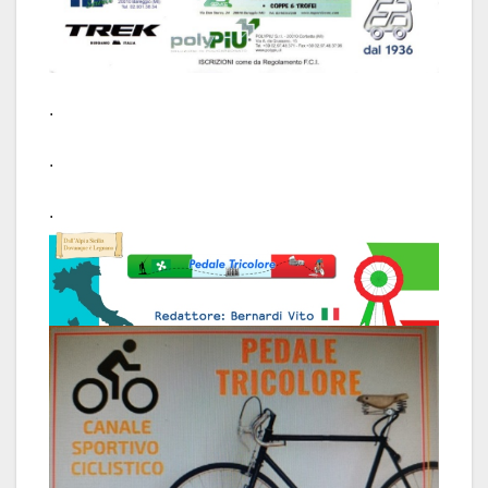
.
.
.