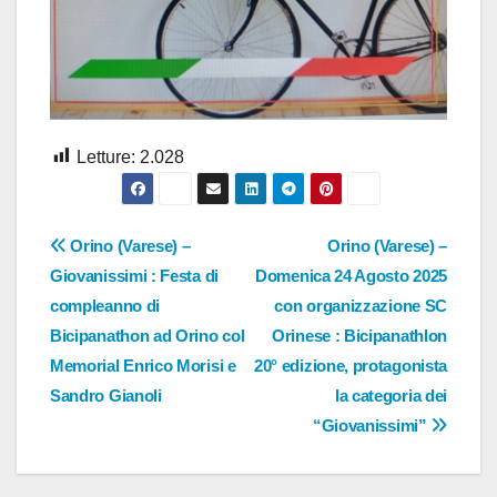
Letture:
2.028
Navigazione
Orino (Varese) –
Orino (Varese) –
Giovanissimi : Festa di
Domenica 24 Agosto 2025
articoli
compleanno di
con organizzazione SC
Bicipanathon ad Orino col
Orinese : Bicipanathlon
Memorial Enrico Morisi e
20° edizione, protagonista
Sandro Gianoli
la categoria dei
“Giovanissimi”