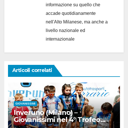
informazione su quello che
accade quotidianamente
nell'Alto Milanese, ma anche a
livello nazionale ed
internazionale
Articoli correlati
GIOVANISSIMI
Inveruno (Milano) –
Giovanissimi nel 4° Trofeo
Inveruno Bike Team-Trofeo