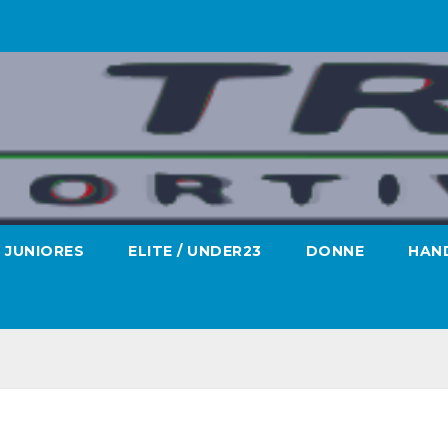
JUNIORES
ELITE / UNDER23
DONNE
HAND