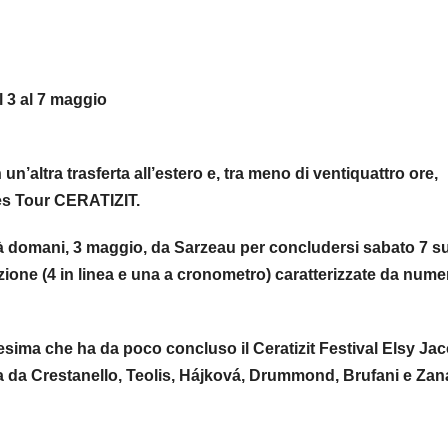
l 3 al 7 maggio
’altra trasferta all’estero e, tra meno di ventiquattro ore,
ies Tour CERATIZIT.
rà domani, 3 maggio, da Sarzeau per concludersi sabato 7 su
azione (4 in linea e una a cronometro) caratterizzate da num
sima che ha da poco concluso il Ceratizit Festival Elsy Ja
da Crestanello, Teolis, Hájková, Drummond, Brufani e Zana