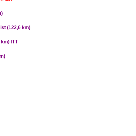
m)
st (122,6 km)
 km) ITT
km)