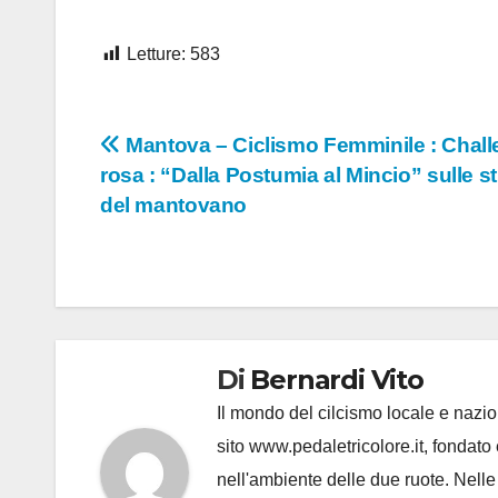
Letture:
583
Navigazione
Mantova – Ciclismo Femminile : Chal
rosa : “Dalla Postumia al Mincio” sulle s
articoli
del mantovano
Di
Bernardi Vito
Il mondo del cilcismo locale e nazion
sito www.pedaletricolore.it, fondato 
nell'ambiente delle due ruote. Nell