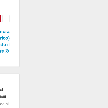
onora
rico)
do il
ore
el
utti
magini