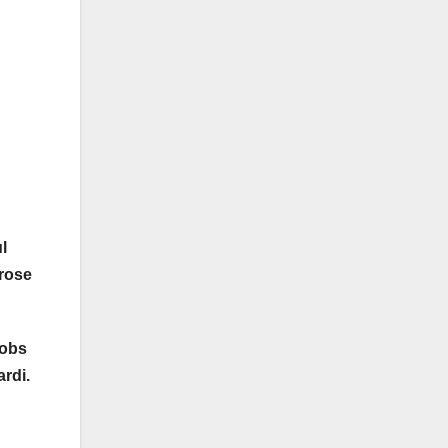
l
erose
cobs
rdi.