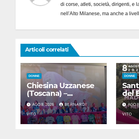
di corse, atleti, società, dirigenti
nell'Alto Milanese, ma anche a live
Articoli correlati
DONNE
DONNE
Chiesina Uzzanese
San
(Toscana) –
del 
Presentata la 30°
Orn
AGO 8, 2026
BERNARDI
AGO 8
Edizione del Giro
(Ver
della Toscana
VITO
Cicl
VITO
Femminile : Si
: Sa
disputerà dal 27 al
7° T