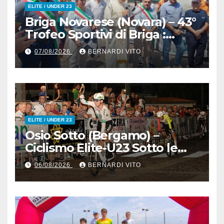
ELITE / UNDER 23
Briga Novarese (Novara) – 43°
Trofeo Sportivi di Briga :
Nicolò Arrighetti è ancora lui
07/08/2026
BERNARDI VITO
il Re del Muro di San
Colombano
ELITE / UNDER 23
Osio Sotto (Bergamo) –
Ciclismo Elite-U23 Sotto le
Stelle : Kevin Bertoncelli (SC
06/08/2026
BERNARDI VITO
Padovani-Polo Cherry Bank)
su Andrea Biancalani
(Beltrami TSA Tre Colli)