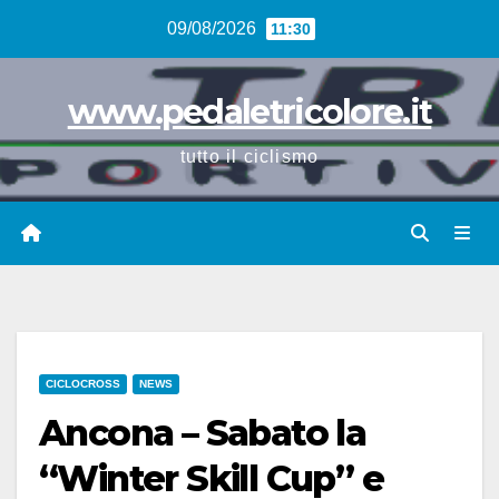
Vai
09/08/2026
11:30
al
contenuto
www.pedaletricolore.it
tutto il ciclismo
CICLOCROSS
NEWS
Ancona – Sabato la
“Winter Skill Cup” e