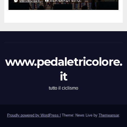
08/08/2026
BERNARDI VITO
Premio Garfagnana –
Memorial Gino Bartali”
www.pedaletricolore.
it
tutto il ciclismo
Proudly powered by WordPress
|
Theme: News Live by
Themeansar
.