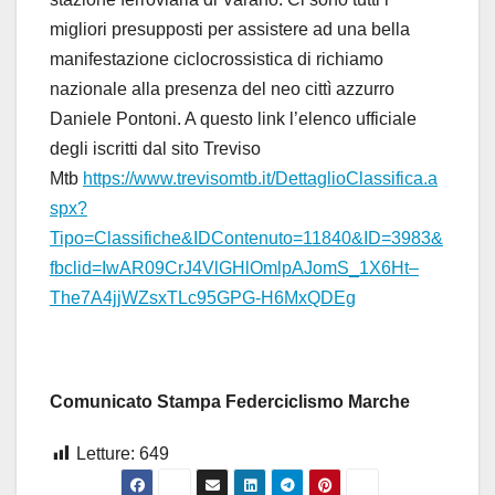
migliori presupposti per assistere ad una bella
manifestazione ciclocrossistica di richiamo
nazionale alla presenza del neo cittì azzurro
Daniele Pontoni. A questo link l’elenco ufficiale
degli iscritti dal sito Treviso
Mtb
https://www.trevisomtb.it/DettaglioClassifica.a
spx?
Tipo=Classifiche&IDContenuto=11840&ID=3983&
fbclid=IwAR09CrJ4VlGHlOmlpAJomS_1X6Ht–
The7A4jjWZsxTLc95GPG-H6MxQDEg
Comunicato Stampa Federciclismo Marche
Letture:
649