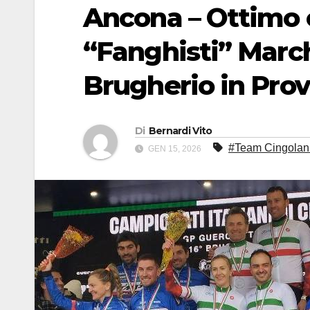
Ancona – Ottimo
“Fanghisti” Marchi
Brugherio in Pro
Di
Bernardi Vito
#Team Cingolani
GEN 15, 2026