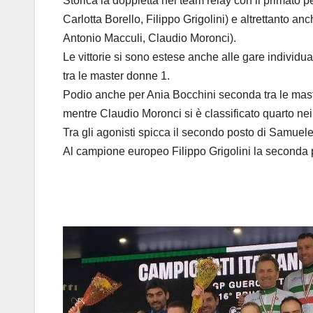
Storica la doppietta nel team relay con il primato 
Carlotta Borello, Filippo Grigolini) e altrettanto an
Antonio Macculi, Claudio Moronci).
Le vittorie si sono estese anche alle gare individua
tra le master donne 1.
Podio anche per Ania Bocchini seconda tra le mast
mentre Claudio Moronci si è classificato quarto nei
Tra gli agonisti spicca il secondo posto di Samuele
Al campione europeo Filippo Grigolini la seconda pia