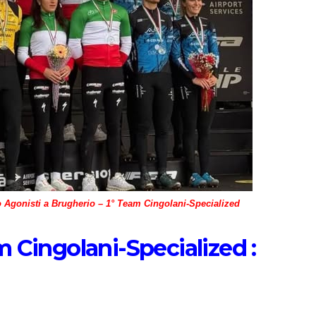
 Agonisti a Brugherio – 1° Team Cingolani-Specialized
 Cingolani-Specialized :