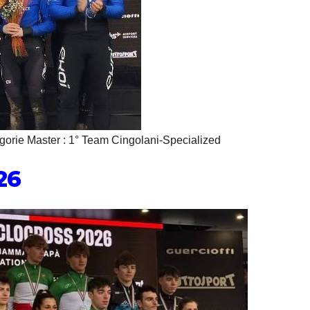
egorie Master : 1° Team Cingolani-Specialized
26