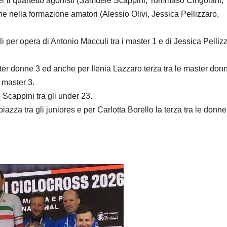
per il quartetto agonisti (Samuele Scappini, Tommaso Cingolani,
che nella formazione amatori (Alessio Olivi, Jessica Pellizzaro,
li per opera di Antonio Macculi tra i master 1 e di Jessica Pelliz
er donne 3 ed anche per Ilenia Lazzaro terza tra le master donn
 master 3.
 Scappini tra gli under 23.
zza tra gli juniores e per Carlotta Borello la terza tra le donne 