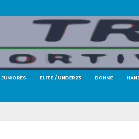
JUNIORES
ELITE / UNDER23
DONNE
HAND