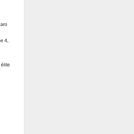
zaro
e 4,
élite