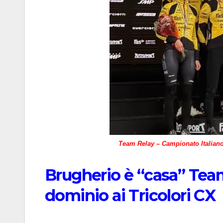
Team Relay – Campionato Italiano
Brugherio è “casa” Team
dominio ai Tricolori CX