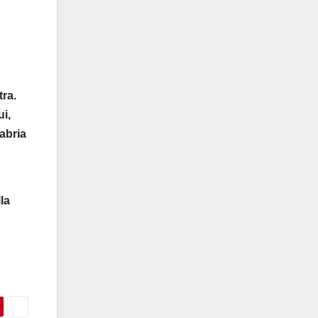
tra.
i,
labria
la