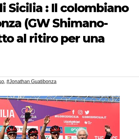
 Sicilia : Il colombiano
onza (GW Shimano-
o al ritiro per una
so
,
#Jonathan Guatibonza