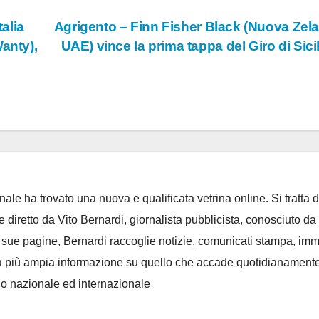
talia
Agrigento – Finn Fisher Black (Nuova Zel
anty),
UAE) vince la prima tappa del Giro di Sici
ale ha trovato una nuova e qualificata vetrina online. Si tratta d
e diretto da Vito Bernardi, giornalista pubblicista, conosciuto da t
e sue pagine, Bernardi raccoglie notizie, comunicati stampa, im
, e la più ampia informazione su quello che accade quotidianament
llo nazionale ed internazionale