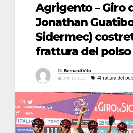
Agrigento – Giro di
Jonathan Guatib
Sidermec) costrett
frattura del polso
Di
Bernardi Vito
#Frattura del pol
APR 12, 2023