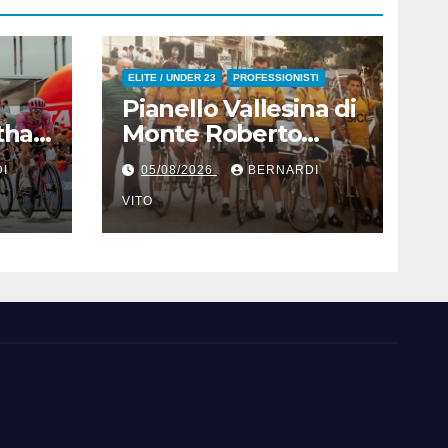
ELITE / UNDER 23
PROFESSIONISTI
Pianello Vallesina di
athan
Monte Roberto
 :
(Ancona) – Addio ad
I
05/08/2026
BERNARDI
appa
Alderino Bartoloni,
Direttore Sportivo
VITO
’83°
rigorosamente
Gentile