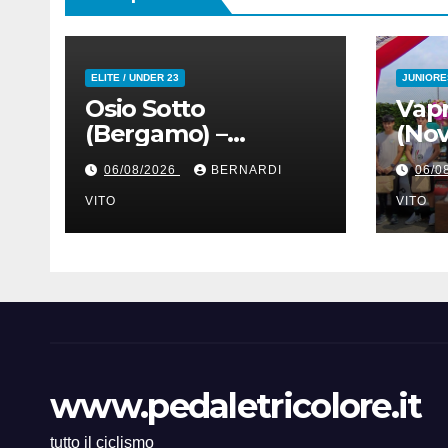
ELITE / UNDER 23
JUNIORE
Osio Sotto
Vap
(Bergamo) –
(Nov
Ciclismo Elite-U23
Juni
06/08/2026
BERNARDI
06/0
Sotto le Stelle :
Mem
Kevin Bertoncelli
VITO
Fall
VITO
(SC Padovani-Polo
Graz
Cherry Bank) su
Mar
Andrea Biancalani
Guer
(Beltrami TSA Tre
Sen
Colli)
www.pedaletricolore.it
tutto il ciclismo