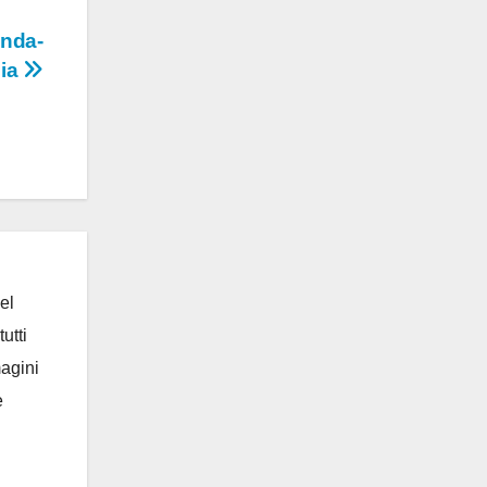
anda-
lia
el
utti
magini
e