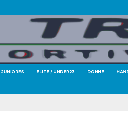
JUNIORES
ELITE / UNDER23
DONNE
HAND