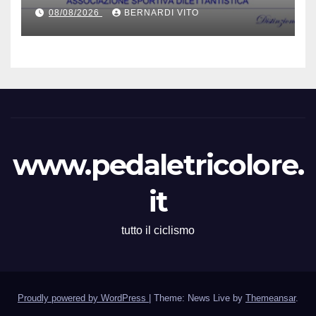
Domenica 9 Agosto il Gran
08/08/2026
BERNARDI VITO
Premio 12 Martiri – Si ringrazia
il signor Gianmario Gatti
(Segretario VC Novarese), per
la cortese collaborazione
tecnica
www.pedaletricolore.
it
tutto il ciclismo
Proudly powered by WordPress
|
Theme: News Live by
Themeansar
.