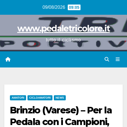
Vai
09/08/2026
09:05
al
contenuto
www.pedaletricolore.it
tutto il ciclismo
AMATORI
CICLOAMATORI
NEWS
Brinzio (Varese) – Per la
Pedala con i Campioni,