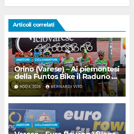
Articoli correlati
AMATORI
CICLOAMATORI
Orino (Varese) – Ai piemontesi
della Funtos Bike il Raduno di
Orino
AGO 4, 2026
BERNARDI VITO
AMATORI
CICLOAMATORI