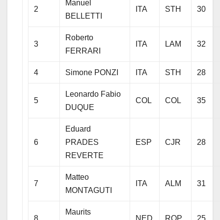
Manuel
2
ITA
STH
30
BELLETTI
Roberto
3
ITA
LAM
32
FERRARI
4
Simone PONZI
ITA
STH
28
Leonardo Fabio
5
COL
COL
35
DUQUE
Eduard
6
PRADES
ESP
CJR
28
REVERTE
Matteo
7
ITA
ALM
31
MONTAGUTI
Maurits
8
NED
ROP
25