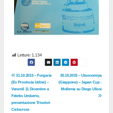
Letture:
1.134
Navigazione
31.10.2015 – Forgaria
30.10.2015 – Utsonomiya
(Ex Provincia Udine) –
(Giappone) – Japan Cup :
articoli
Venerdì 11 Dicembre a
Mollema su Diego Ulissi
Feletto Umberto,
presentazione Tricolori
Ciclocross