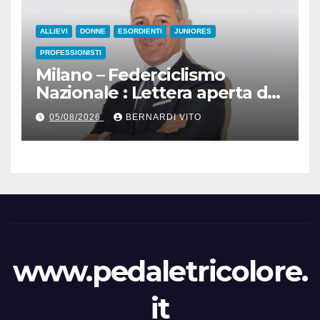
ALLIEVI
DONNE
ESORDIENTI
JUNIORES
PROFESSIONISTI
Milano – Federciclismo
Nazionale : Lettera aperta del
Presidente Cordiano
05/08/2026
BERNARDI VITO
Dagnoni
www.pedaletricolore.
it