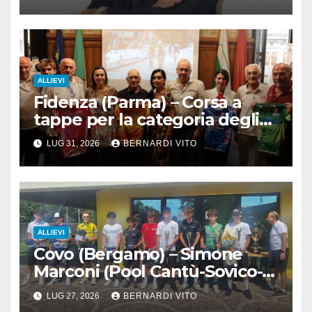
ALLIEVI
Fidenza (Parma) – Corsa a
tappe per la categoria degli
Allievi : 3° Giro delle 3
LUG 31, 2026
BERNARDI VITO
Province
ALLIEVI
Covo (Bergamo) – Simone
Marconi (Pool Cantù-Sovico-
GB Team) vince l’11° Trofeo
LUG 27, 2026
BERNARDI VITO
Nastroflex Cufra S.p.A. gara