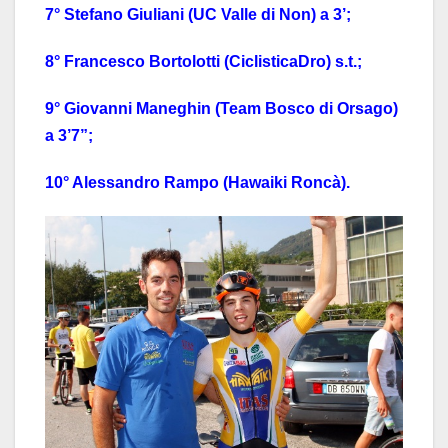
7° Stefano Giuliani (UC Valle di Non) a 3’;
8° Francesco Bortolotti (CiclisticaDro) s.t.;
9° Giovanni Maneghin (Team Bosco di Orsago)
a 3’7”;
10° Alessandro Rampo (Hawaiki Roncà).