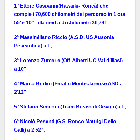
1° Ettore Gasparini(Hawaiki- Roncà) che
compie i 70,600 chilometri del percorso in 1 ora
55’ e 10”, alla media di chilometri 36,781;
2° Massimiliano Riccio (A.S.D. US Ausonia
Pescantina) s.t.;
3° Lorenzo Zumerle (Off. Alberti UC Val d’Illasi)
a 10”;
4° Marco Borlini (Feralpi Monteclarense ASD a
2’12”;
5° Stefano Simeoni (Team Bosco di Orsago)s.t.;
6° Nicolò Pesenti (G.S. Ronco Maurigi Delio
Galli) a 2’52”;