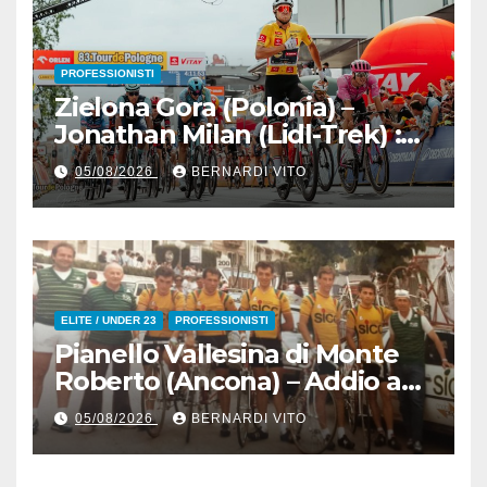
PROFESSIONISTI
Zielona Gora (Polonia) –
Jonathan Milan (Lidl-Trek) :
Vince la terza tappa di
05/08/2026
BERNARDI VITO
seguito e in maglia gialla
all’83° Giro di Polonia
ELITE / UNDER 23
PROFESSIONISTI
Pianello Vallesina di Monte
Roberto (Ancona) – Addio ad
Alderino Bartoloni, Direttore
05/08/2026
BERNARDI VITO
Sportivo rigorosamente
Gentile