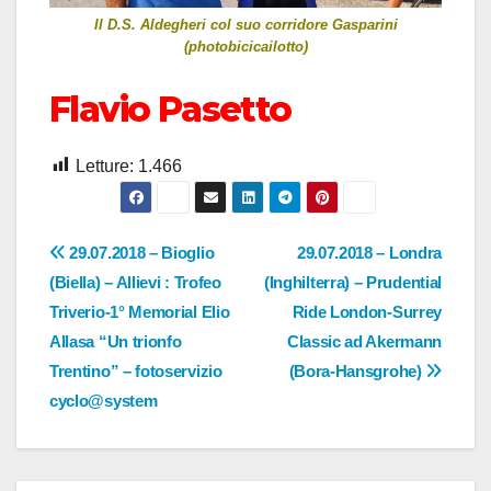
Il D.S. Aldegheri col suo corridore Gasparini
(photobicicailotto)
Flavio Pasetto
Letture:
1.466
Navigazione
29.07.2018 – Bioglio
29.07.2018 – Londra
(Biella) – Allievi : Trofeo
(Inghilterra) – Prudential
articoli
Triverio-1° Memorial Elio
Ride London-Surrey
Allasa “Un trionfo
Classic ad Akermann
Trentino” – fotoservizio
(Bora-Hansgrohe)
cyclo@system