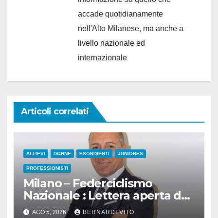
accade quotidianamente
nell'Alto Milanese, ma anche a
livello nazionale ed
internazionale
Articoli correlati
ALLIEVI
DONNE
ESORDIENTI
JUNIORES
PROFESSIONISTI
Milano – Federciclismo
Nazionale : Lettera aperta del
Presidente Cordiano Dagnoni
AGO 5, 2026
BERNARDI VITO