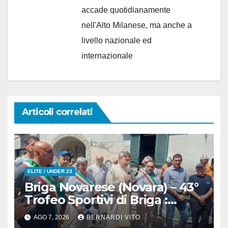
accade quotidianamente
nell'Alto Milanese, ma anche a
livello nazionale ed
internazionale
Articoli correlati
ELITE / UNDER 23
Briga Novarese (Novara) – 43°
Trofeo Sportivi di Briga :
Nicolò Arrighetti è ancora lui il
AGO 7, 2026
BERNARDI VITO
Re del Muro di San