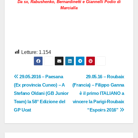
Da sx, Rabushenko, Bernardinetti e Giannelli Podio di
Marcialla
Letture:
1.154
Navigazione
29.05.2016 – Paesana
29.05.16 – Roubaix
(Ex provincia Cuneo) – A
(Francia) – Filippo Ganna
articoli
Stefano Oldani (GB Junior
è il primo ITALIANO a
Team) la 58° Edizione del
vincere la Parigi-Roubaix
GP Ucat
“Espoirs 2016”