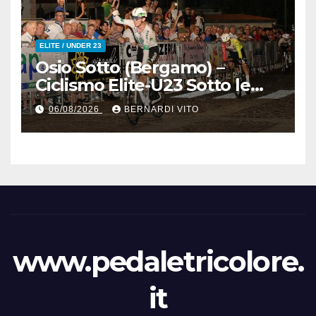
ELITE / UNDER 23
Osio Sotto (Bergamo) –
Ciclismo Elite-U23 Sotto le
Stelle : Kevin Bertoncelli (SC
06/08/2026
BERNARDI VITO
Padovani-Polo Cherry Bank)
su Andrea Biancalani
(Beltrami TSA Tre Colli)
www.pedaletricolore.
it