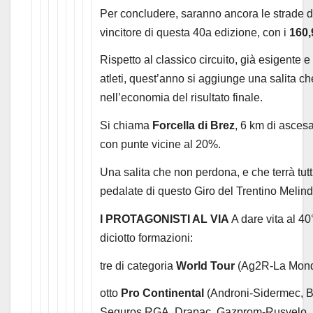
Per concludere, saranno ancora le strade d
vincitore di questa 40a edizione, con i
160,
Rispetto al classico circuito, già esigente 
atleti, quest’anno si aggiunge una salita ch
nell’economia del risultato finale.
Si chiama
Forcella di Brez
, 6 km di asces
con punte vicine al 20%.
Una salita che non perdona, e che terrà tutti
pedalate di questo Giro del Trentino Melind
I PROTAGONISTI AL VIA
A dare vita al 40
diciotto formazioni:
tre di categoria
World Tour
(Ag2R-La Mondi
otto
Pro Continental
(Androni-Sidermec, B
Seguros RGA, Drapac, Gazprom-Rusvelo, N