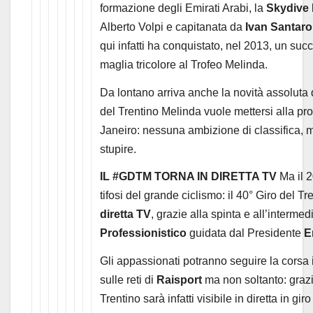
formazione degli Emirati Arabi, la
Skydive
Alberto Volpi e capitanata da
Ivan Santaro
qui infatti ha conquistato, nel 2013, un succ
maglia tricolore al Trofeo Melinda.
Da lontano arriva anche la novità assoluta 
del Trentino Melinda vuole mettersi alla pro
Janeiro: nessuna ambizione di classifica, ma
stupire.
IL #GDTM TORNA IN DIRETTA TV
Ma il 2
tifosi del grande ciclismo: il 40° Giro del Tr
diretta TV
, grazie alla spinta e all’interme
Professionistico
guidata dal Presidente
E
Gli appassionati potranno seguire la corsa i
sulle reti di
Raisport
ma non soltanto: graz
Trentino sarà infatti visibile in diretta in gir