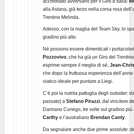
accreditato avversario per il Giro d’Italia:
Mi
alla Astana, già terzo nella corsa rosa dell
Trentino Melinda.
Adesso, con la maglia del Team Sky, lo spag
gradino più alto.
Né possono essere dimenticati i portacolo
Pozzovivo
, che ha già un Giro del Trentino
esprime sempre il meglio di sé,
Jean-Chri
che dopo la fruttuosa esperienza dell’anno
viatico ideale per puntare a Liegi.
C’è poi la nutrita pattuglia degli outsider: d
passato) a
Stefano Pirazzi
, dal vincitore d
Damiano Cunego, tre volte sul gradino più al
Carthy
e l’australiano
Brendan Canty
.
Da segnalare anche due prime assolute: de