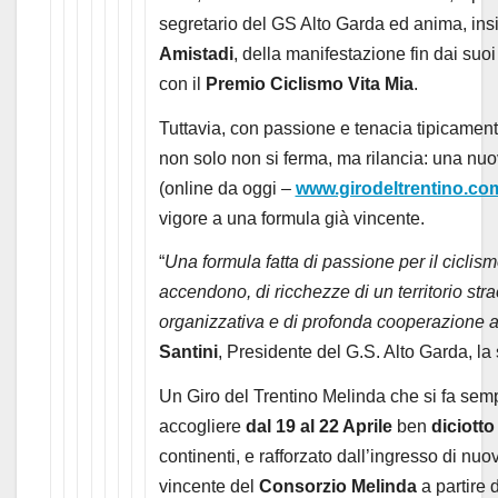
segretario del GS Alto Garda ed anima, ins
Amistadi
, della manifestazione fin dai suoi
con il
Premio Ciclismo Vita Mia
.
Tuttavia, con passione e tenacia tipicamente
non solo non si ferma, ma rilancia: una n
(online da oggi –
www.girodeltrentino.co
vigore a una formula già vincente.
“
Una formula fatta di passione per il ciclismo
accendono, di ricchezze di un territorio stra
organizzativa e di profonda cooperazione a tut
Santini
, Presidente del G.S. Alto Garda, la 
Un Giro del Trentino Melinda che si fa sem
accogliere
dal 19 al 22 Aprile
ben
diciotto
continenti, e rafforzato dall’ingresso di nuov
vincente del
Consorzio Melinda
a partire 