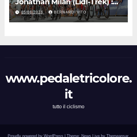
Jonathan Milan (Lidl-Trek) :
Vince la terza tappa di
05/08/2026
BERNARDI VITO
seguito e in maglia gialla
all’83° Giro di Polonia
www.pedaletricolore.
it
tutto il ciclismo
Proudly powered by WordPress
|
Theme: News Live by
Themeansar
.