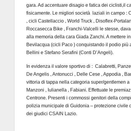
gara. Ad accentuare disagio e fatica dei ciclisti,il 
fisicamente. Le migliori società laziali in campo : C
, cicli Castellaccio , World Truck , Disoflex-Portal
Roccasecca Bike , Franchi-Valcelli le stesse, dava
alla memoria della cara Giada Zanchi. A mettere in
Bevilacqua (cicli Paco ) conquistando il podio più al
Bellini e Stefano Serafini (Conti D’Angeli).
In evidenza il valore sportivo di : Calabretti, Panzett
De Angelis , Antonucci , Delle Cese , Appodia , Barto
vittoria di tappa nella categoria super/gentlemen a 
Manzoni , Iulianella , Fabiani. Effettuate le premi
Centrone. Presenti i commossi genitori della compi
polizia municipale di Guidonia – protezione civile d
dei giudici CSAIN Lazio.