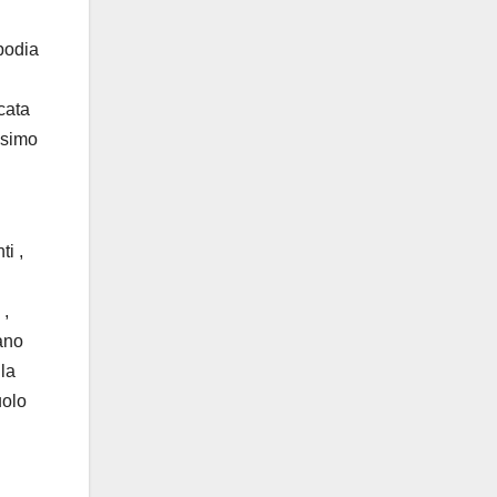
ppodia
cata
ssimo
ti ,
 ,
iano
la
uolo