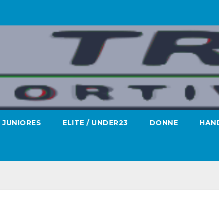
JUNIORES
ELITE / UNDER23
DONNE
HAND