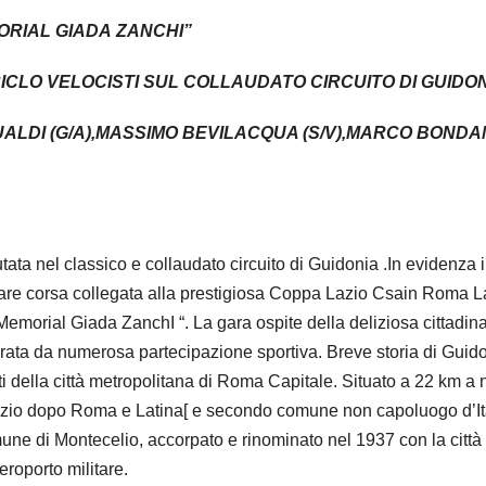
ORIAL
GIADA
ZANCHI”
LO VELOCISTI SUL COLLAUDATO CIRCUITO DI GUIDO
ALDI (G/A),MASSIMO BEVILACQUA (S/V),MARCO BONDAN
ata nel classico e collaudato circuito di Guidonia .In evidenza i
colare corsa collegata alla prestigiosa Coppa Lazio Csain Roma L
° Memorial Giada ZanchI “. La gara ospite della deliziosa cittadin
norata da numerosa partecipazione sportiva. Breve storia di Guid
i della città metropolitana di Roma Capitale. Situato a 22 km a 
Lazio dopo Roma e Latina[ e secondo comune non capoluogo d’It
e di Montecelio, accorpato e rinominato nel 1937 con la città 
roporto militare.