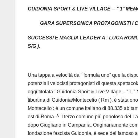
GUIDONIA
SPORT
&
LIVE
VILLAGE
– “
1° MEM
GARA SUPERSONICA PROTAGONISTI I CIC
SUCCESSI E MAGLIA LEADER A : LUCA ROMU
S/G ).
Una tappa a velocità da “ formula uno” quella disput
potenziali velocisti protagonisti di questa spetta
oggi titolata : Guidonia Sport & Live Village – “ 1 
tiburtina di Guidonia/Montecelio ( Rm ), è stata o
Montecelio : è un comune italiano di 88.335 abitant
est di Roma. è il terzo comune più popoloso del 
dopo Giugliano in Campania. Originariamente comun
fondazione fascista Guidonia, è sede del famoso ae