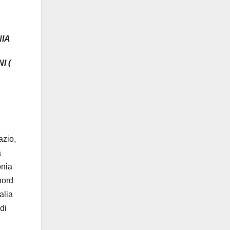
NIA
I (
azio,
a
onia
nord
alia
di