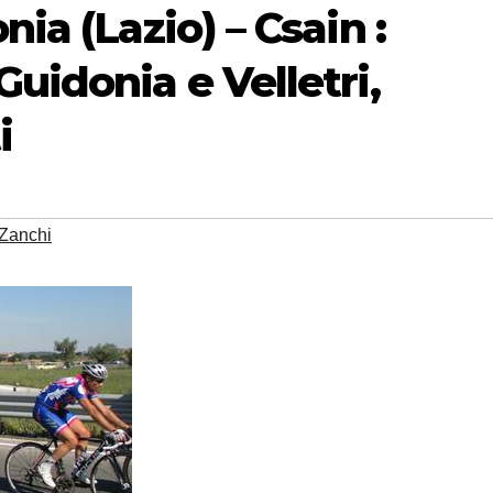
nia (Lazio) – Csain :
uidonia e Velletri,
i
Zanchi