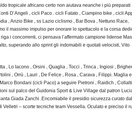
caldo tropicale africano certo non aiutava neanche i più preparati
onti D’Angeli , cicli Paco . cicli Fatato , Ciampino bike , cicli A
andia , Anzio Bike , ss Lazio ciclismo , Bar Bova , Nettuno Race,
no il massimo impulso per onorare lo spettacolo e la corsa dedi
 riga i concorrenti, ci pensava l’affermato campione lidense Ma
to, superando allo sprint gli indomabili e quotati velocisti, Vito
a , Lo Iacono , Orsini , Quaglia , Tocci , Trinca , Ingiosi , Brighen
lini , Orrù , Lauri , De Felice , Rosa , Carava , Filippi. Maglia e
Marco Bondani (cicli Paco) a seguire Pietroni , Raidich , Collalti
azioni sul palco del Guidonia Sport & Live Village dal patron Luc
anta Giada Zanchi .Encomiabile il presidio sicurezza curato dal
i Velletri – scorte tecniche team Vessella. Oculato e preciso il r