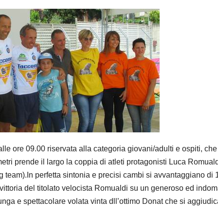
le ore 09.00 riservata alla categoria giovani/adulti e ospiti, ch
tri prende il largo la coppia di atleti protagonisti Luca Romual
 team).In perfetta sintonia e precisi cambi si avvantaggiano di 1
e vittoria del titolato velocista Romualdi su un generoso ed indom
nga e spettacolare volata vinta dll’ottimo Donat che si aggiudic