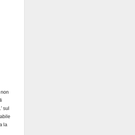
e non
di
’ sul
abile
a la