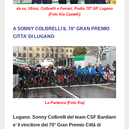
da sx, Ulissi, Colbrelli e Ferrari, Podio 70* GP Lugano
(Foto Kia Castelli)
A SONNY COLBRELLI IL 70° GRAN PREMIO
CITTA’ DI LUGANO
La Partenza (Foto Kia)
Lugano. Sonny Colbrelli del team CSF Bardiani
e’ il vincitore del 70° Gran Premio Città di