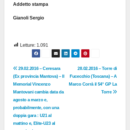
Addetto stampa
Gianoli Sergio
Letture:
1.091
Navigazione
29.02.2016 – Ceresara
28.02.2016 – Torre di
(Ex provincia Mantova) – Il
Fucecchio (Toscana) – A
articoli
Memorial Vincenzo
Marco Corrà il 54° GP La
Mantovani cambia data da
Torre
agosto a marzo e,
probabilmente, con una
doppia gara : U21 al
mattino e, Elite-U23 al