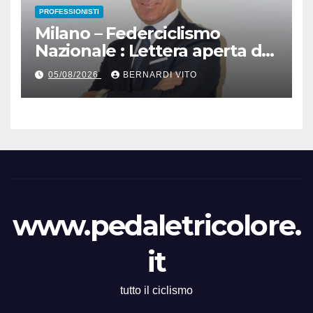
PROFESSIONISTI
Milano – Federciclismo
Nazionale : Lettera aperta del
Presidente Cordiano
05/08/2026
BERNARDI VITO
Dagnoni
www.pedaletricolore.
it
tutto il ciclismo