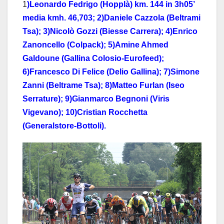
1
)Leonardo Fedrigo (Hopplà) km. 144 in 3h05’
media kmh. 46,703; 2)Daniele Cazzola (Beltrami
Tsa); 3)Nicolò Gozzi (Biesse Carrera); 4)Enrico
Zanoncello (Colpack); 5)Amine Ahmed
Galdoune (Gallina Colosio-Eurofeed);
6)Francesco Di Felice (Delio Gallina); 7)Simone
Zanni (Beltrame Tsa); 8)Matteo Furlan (Iseo
Serrature); 9)Gianmarco Begnoni (Viris
Vigevano); 10)Cristian Rocchetta
(Generalstore-Bottoli).