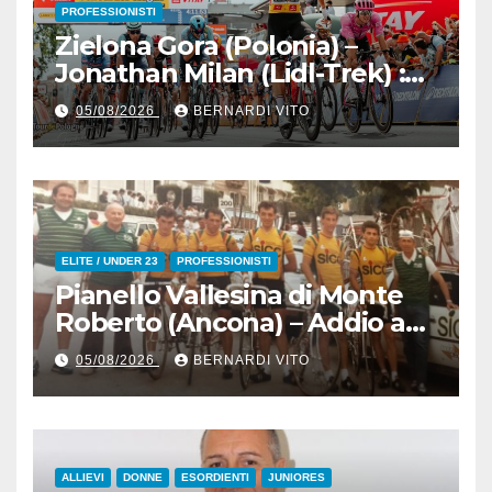
PROFESSIONISTI
Zielona Gora (Polonia) –
Jonathan Milan (Lidl-Trek) :
Vince la terza tappa di
05/08/2026
BERNARDI VITO
seguito e in maglia gialla
all’83° Giro di Polonia
ELITE / UNDER 23
PROFESSIONISTI
Pianello Vallesina di Monte
Roberto (Ancona) – Addio ad
Alderino Bartoloni, Direttore
05/08/2026
BERNARDI VITO
Sportivo rigorosamente
Gentile
ALLIEVI
DONNE
ESORDIENTI
JUNIORES