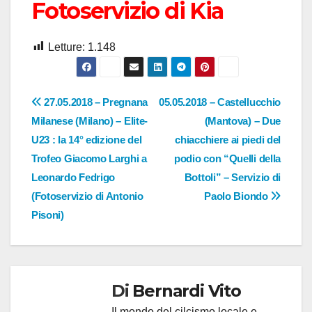
Fotoservizio di Kia
Letture:
1.148
Navigazione
27.05.2018 – Pregnana
05.05.2018 – Castellucchio
Milanese (Milano) – Elite-
(Mantova) – Due
articoli
U23 : la 14° edizione del
chiacchiere ai piedi del
Trofeo Giacomo Larghi a
podio con “Quelli della
Leonardo Fedrigo
Bottoli” – Servizio di
(Fotoservizio di Antonio
Paolo Biondo
Pisoni)
Di
Bernardi Vito
Il mondo del cilcismo locale e