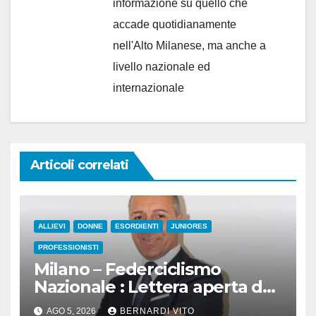
informazione su quello che
accade quotidianamente
nell'Alto Milanese, ma anche a
livello nazionale ed
internazionale
Articoli correlati
ALLIEVI
DONNE
ESORDIENTI
JUNIORES
PROFESSIONISTI
Milano – Federciclismo
Nazionale : Lettera aperta del
Presidente Cordiano Dagnoni
AGO 5, 2026
BERNARDI VITO