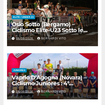
ELITE / UNDER 23
Osio Sotto (Bergamo) –
Ciclismo Elite-U23 Sotto le
Stelle : Kevin Bertoncelli (SC
06/08/2026
BERNARDI VITO
Padovani-Polo Cherry Bank)
su Andrea Biancalani
(Beltrami TSA Tre Colli)
JUNIORES
Vaprio D’Agogna (Novara) –
Ciclismo Juniores : 4°
Memorial Pippo Fallarini al
06/08/2026
BERNARDI VITO
valsusano Graziano Paolo
Marangon (Team Guerrini –