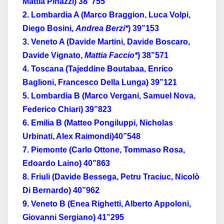
Mattia Pinazzi) 38”755
2. Lombardia A (Marco Braggion, Luca Volpi,
Diego Bosini,
Andrea Berzi*
) 39”153
3. Veneto A (Davide Martini, Davide Boscaro,
Davide Vignato,
Mattia Faccio*
) 38”571
4. Toscana (Tajeddine Boutabaa, Enrico
Baglioni, Francesco Della Lunga) 39”121
5. Lombardia B (Marco Vergani, Samuel Nova,
Federico Chiari) 39”823
6. Emilia B (Matteo Pongiluppi, Nicholas
Urbinati, Alex Raimondi)40”548
7. Piemonte (Carlo Ottone, Tommaso Rosa,
Edoardo Laino) 40”863
8. Friuli (Davide Bessega, Petru Traciuc, Nicolò
Di Bernardo) 40”962
9. Veneto B (Enea Righetti, Alberto Appoloni,
Giovanni Sergiano) 41”295