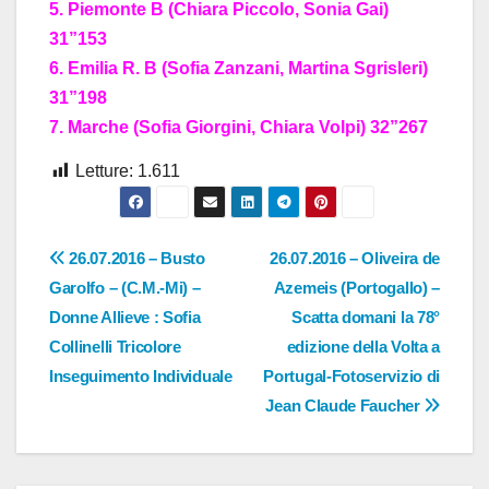
5. Piemonte B (Chiara Piccolo, Sonia Gai)
31”153
6. Emilia R. B (Sofia Zanzani, Martina Sgrisleri)
31”198
7. Marche (Sofia Giorgini, Chiara Volpi) 32”267
Letture:
1.611
Navigazione
26.07.2016 – Busto
26.07.2016 – Oliveira de
Garolfo – (C.M.-Mi) –
Azemeis (Portogallo) –
articoli
Donne Allieve : Sofia
Scatta domani la 78°
Collinelli Tricolore
edizione della Volta a
Inseguimento Individuale
Portugal-Fotoservizio di
Jean Claude Faucher