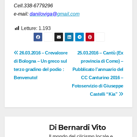
Cell.338-6779296
e-mail:
daniloviga@
gmail.com
Letture:
1.193
Navigazione
26.03.2016 – Crevalcore
25.03.2016 – Cantù (Ex
di Bologna – Un greco sul
provincia di Como) –
articoli
terzo gradino del podio :
Pubblicato l’annuario del
Benvenuto!
CC Canturino 2016 –
Fotoservizio di Giuseppe
Castelli “Kia”
Di
Bernardi Vito
Il mondo del cilcismo locale e