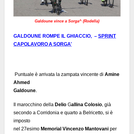
Galdoune vince a Sorga^ (Rodella)
GALDOUNE ROMPE IL GHIACCIO, –
SPRINT
CAPOLAVORO A SORGA’
Puntuale è arrivata la zampata vincente di
Amine
Ahmed
Galdoune
.
Il marocchino della
Delio
G
allina Colosio
, già
secondo a Corridonia e quarto a Belricetto, si è
imposto
nel 27esimo
Memorial Vincenzo Mantovani
per