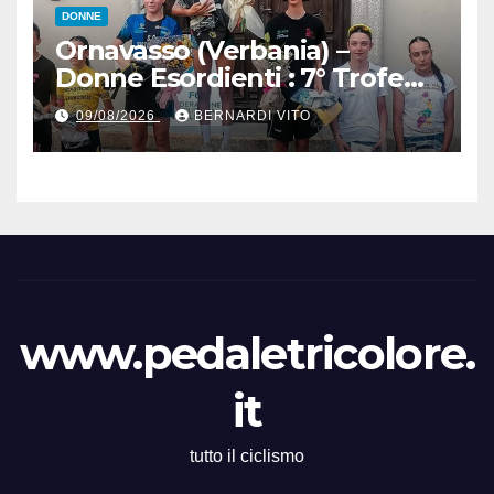
DONNE
Ornavasso (Verbania) –
Donne Esordienti : 7° Trofeo
Santuario Madonna del
09/08/2026
BERNARDI VITO
Boden, Aurora Cerame e
Martina Zavattero le neo
campionesse regionali FCI
Piemonte
www.pedaletricolore.
it
tutto il ciclismo