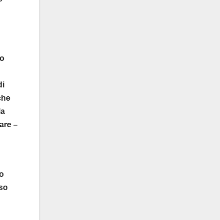
ro
di
che
la
are –
io
sso