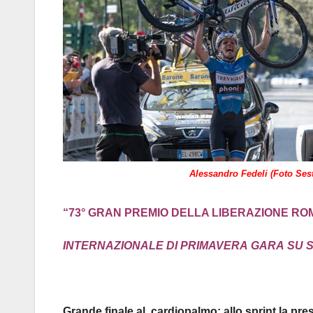
Alessandro Fedeli (Foto Sesti
“73° GRAN PREMIO DELLA LIBERAZIONE ROMA
INTERNAZIONALE
D
I
PRIMAVERA
GARA
SU
Grande finale al cardiopalmo: allo sprint la pre