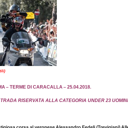
li)
 – TERME DI CARACALLA – 25.04.2018.
STRADA
RISERVATA
ALLA
CATEGORIA
UNDER
23
UOMIN
stigiosa corsa al veronese Alessandro Fedeli (Trevigiani) All