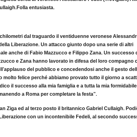
ullaigh.Folla entusiasta.
 chilometri dal traguardo il ventiduenne veronese Alessand
ella Liberazione. Un attacco giunto dopo una serie di altri
 finale anche di Fabio Mazzucco e Filippo Zana. Un successo 
zucco e Zana hanno lavorato in difesa del loro compagno 
ell’applauso del pubblico e concedendosi anche il gesto del
no molto felice perché abbiamo provato tutto il giorno a scatt
dico il successo alla mia famiglia e a tutta la mia formidabile
imanendo a Roma per completare la festa”.
n Ziga ed al terzo posto il britannico Gabriel Cullaigh. Pod
 Liberazione con un incontenibile Fedeli, al secondo succe