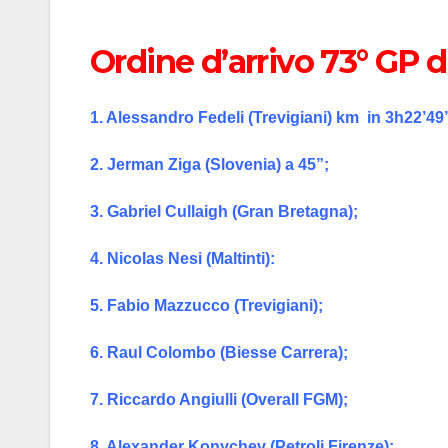
Ordine d’arrivo 73° GP d
1. Alessandro Fedeli (Trevigiani) km in 3h22’4
2. Jerman Ziga (Slovenia) a 45”;
3. Gabriel Cullaigh (Gran Bretagna);
4. Nicolas Nesi (Maltinti):
5. Fabio Mazzucco (Trevigiani);
6. Raul Colombo (Biesse Carrera);
7. Riccardo Angiulli (Overall FGM);
8. Alexander Konychev (Petroli Firenze);