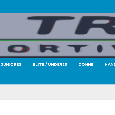
JUNIORES
ELITE / UNDER23
DONNE
HAND