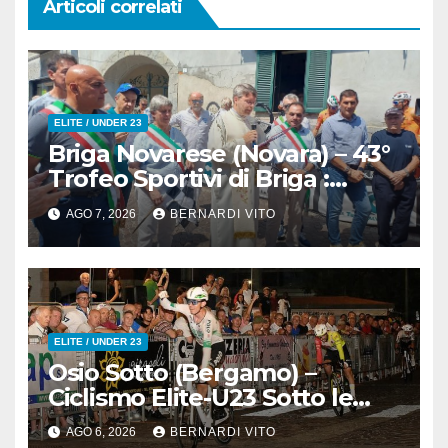
Articoli correlati
ELITE / UNDER 23
Briga Novarese (Novara) – 43°
Trofeo Sportivi di Briga :
Nicolò Arrighetti è ancora lui il
AGO 7, 2026
BERNARDI VITO
Re del Muro di San
Colombano
ELITE / UNDER 23
Osio Sotto (Bergamo) –
Ciclismo Elite-U23 Sotto le
Stelle : Kevin Bertoncelli (SC
AGO 6, 2026
BERNARDI VITO
Padovani-Polo Cherry Bank)