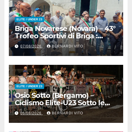
ELITE / UNDER 23
Briga Novarese (Novara) – 43°
Trofeo Sportivi di Briga :
Nicolò Arrighetti è ancora lui
07/08/2026
BERNARDI VITO
il Re del Muro di San
Colombano
ELITE / UNDER 23
Osio Sotto (Bergamo) –
Ciclismo Elite-U23 Sotto le
Stelle : Kevin Bertoncelli (SC
06/08/2026
BERNARDI VITO
Padovani-Polo Cherry Bank)
su Andrea Biancalani